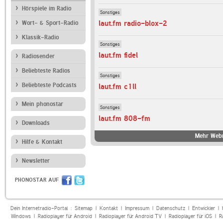
Hörspiele im Radio
Sonstiges
laut.fm radio-blox-2
Wort- & Sport-Radio
Klassik-Radio
Sonstiges
laut.fm fidel
Radiosender
Beliebteste Radios
Sonstiges
Beliebteste Podcasts
laut.fm c1ll
Mein phonostar
Sonstiges
laut.fm 808-fm
Downloads
Mehr Webr
Hilfe & Kontakt
Newsletter
PHONOSTAR AUF
Dein Internetradio-Portal :
Sitemap
|
Kontakt
|
Impressum
|
Datenschutz
|
Entwickler
|
Windows
|
Radioplayer für Android
|
Radioplayer für Android TV
|
Radioplayer für iOS
|
R