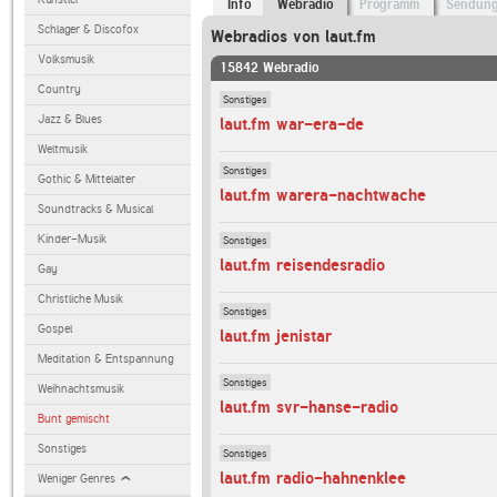
Info
Webradio
Programm
Sendun
Schlager & Discofox
Webradios von laut.fm
Volksmusik
15842 Webradio
Country
Sonstiges
Jazz & Blues
laut.fm war-era-de
Weltmusik
Sonstiges
Gothic & Mittelalter
laut.fm warera-nachtwache
Soundtracks & Musical
Kinder-Musik
Sonstiges
laut.fm reisendesradio
Gay
Christliche Musik
Sonstiges
Gospel
laut.fm jenistar
Meditation & Entspannung
Sonstiges
Weihnachtsmusik
laut.fm svr-hanse-radio
Bunt gemischt
Sonstiges
Sonstiges
laut.fm radio-hahnenklee
Weniger Genres