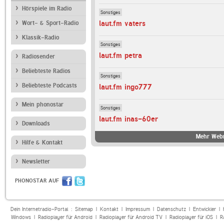
Hörspiele im Radio
Sonstiges
laut.fm vaters
Wort- & Sport-Radio
Klassik-Radio
Sonstiges
laut.fm petra
Radiosender
Beliebteste Radios
Sonstiges
Beliebteste Podcasts
laut.fm ingo777
Mein phonostar
Sonstiges
laut.fm inas-60er
Downloads
Mehr Webr
Hilfe & Kontakt
Newsletter
PHONOSTAR AUF
Dein Internetradio-Portal :
Sitemap
|
Kontakt
|
Impressum
|
Datenschutz
|
Entwickler
|
Windows
|
Radioplayer für Android
|
Radioplayer für Android TV
|
Radioplayer für iOS
|
R