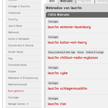
Info
Webradio
Programm
Sendun
Schlager & Discofox
Webradios von laut.fm
Volksmusik
15836 Webradio
Country
Sonstiges
Jazz & Blues
laut.fm antenne-lauenburg
Weltmusik
Sonstiges
Gothic & Mittelalter
laut.fm kultur-mit-harry
Soundtracks & Musical
Kinder-Musik
Easy Listening & New Age
House
Chillout & Lounge
laut.fm chillout-radio-mykonos
Gay
Christliche Musik
Sonstiges
Gospel
laut.fm vybe
Meditation & Entspannung
Sonstiges
Weihnachtsmusik
laut.fm schlagermusikfm
Bunt gemischt
Sonstiges
Sonstiges
laut.fm rise
Weniger Genres