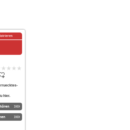
istrieren
verruecktes-
u hier.
nhören
men