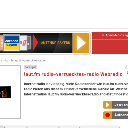
Anmelden / Reg
ANTENNE
eutschlandfunk
WDR
Deutschlandfunk
80er
SWR3
WDR
NDR
SWR
BAYERN
ANTENNE BAYERN
ltur
2
SIK
90er
4
2
Kultur
OLDIE
ANTENNE
es
> laut.fm rudis-verruecktes-radio
Sonstiges
laut.fm rudis-verruecktes-radio Webradio
Internetradio ist vielfältig. Viele Radiosender wie laut.fm rudis-
radio bieten aus diesem Grund verschiedene Kanäle an. Welche
Internetradios laut.fm rudis-verruecktes-radio anbietet, findest d
Jetzt a
Aufneh