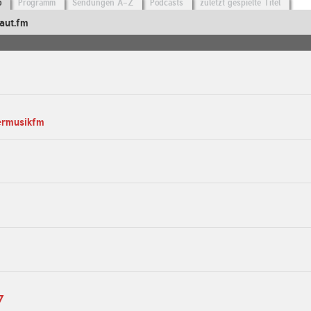
o
Programm
Sendungen A-Z
Podcasts
zuletzt gespielte Titel
aut.fm
ermusikfm
7