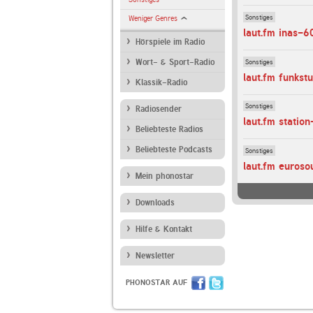
Sonstiges
Weniger Genres
laut.fm inas-6
Hörspiele im Radio
Sonstiges
Wort- & Sport-Radio
laut.fm funkst
Klassik-Radio
Sonstiges
Radiosender
laut.fm station
Beliebteste Radios
Beliebteste Podcasts
Sonstiges
laut.fm euroso
Mein phonostar
Downloads
Hilfe & Kontakt
Newsletter
PHONOSTAR AUF