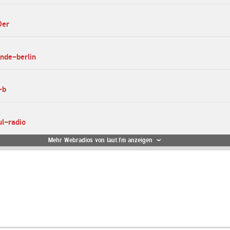
0er
unde-berlin
-b
ul-radio
Mehr Webradios von laut.fm anzeigen