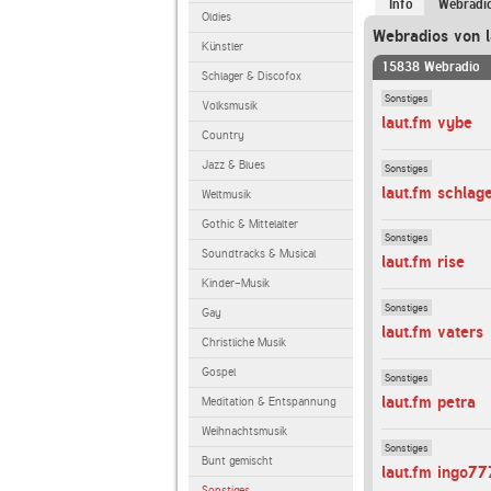
Info
Webradi
Oldies
Webradios von l
Künstler
15838 Webradio
Schlager & Discofox
Sonstiges
Volksmusik
laut.fm vybe
Country
Jazz & Blues
Sonstiges
laut.fm schlag
Weltmusik
Gothic & Mittelalter
Sonstiges
Soundtracks & Musical
laut.fm rise
Kinder-Musik
Sonstiges
Gay
laut.fm vaters
Christliche Musik
Gospel
Sonstiges
laut.fm petra
Meditation & Entspannung
Weihnachtsmusik
Sonstiges
Bunt gemischt
laut.fm ingo77
Sonstiges