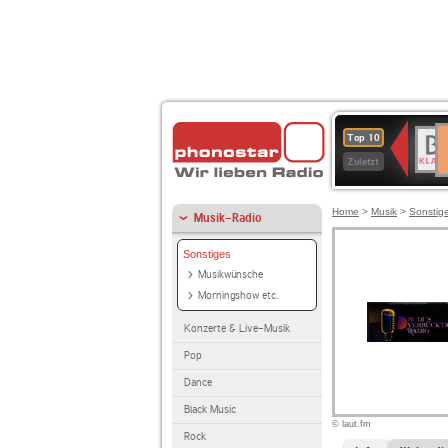
D
BR-
Top 10
Ku
KLAS
Zuletzt
Home
>
Musik
>
Sonstig
Musik-Radio
Sonstiges
Musikwünsche
Morningshow etc.
Konzerte & Live-Musik
Pop
Dance
Black Music
© laut.fm
Rock