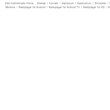
Dein Internetradio-Portal :
Sitemap
|
Kontakt
|
Impressum
|
Datenschutz
|
Entwickler
|
Windows
|
Radioplayer für Android
|
Radioplayer für Android TV
|
Radioplayer für iOS
|
R