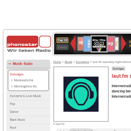
80er
Deutschlandfunk
SWR3
NDR
WDR
SWR
Top 10
8
90er
2
4
Kultur
Zuletzt
OLDIE
ANTENNE
Home
>
Musik
>
Sonstiges
> laut.fm saturday-night-danci
Musik-Radio
Sonstiges
Sonstiges
laut.fm
Musikwünsche
Internetradi
Morningshow etc.
dancing bi
Konzerte & Live-Musik
Internetradi
Pop
Dance
Black Music
© laut.fm
Rock