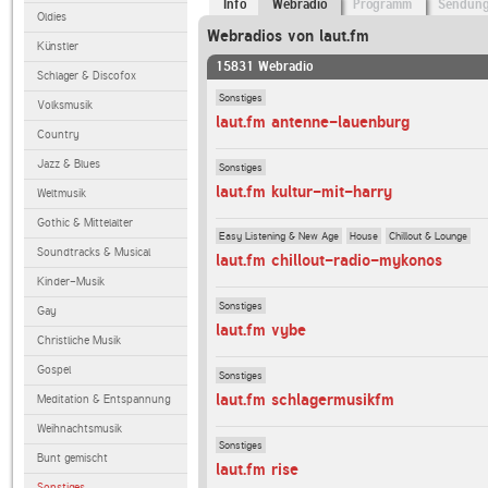
Info
Webradio
Programm
Sendun
Oldies
Webradios von laut.fm
Künstler
15831 Webradio
Schlager & Discofox
Sonstiges
Volksmusik
laut.fm antenne-lauenburg
Country
Jazz & Blues
Sonstiges
laut.fm kultur-mit-harry
Weltmusik
Gothic & Mittelalter
Easy Listening & New Age
House
Chillout & Lounge
Soundtracks & Musical
laut.fm chillout-radio-mykonos
Kinder-Musik
Sonstiges
Gay
laut.fm vybe
Christliche Musik
Gospel
Sonstiges
laut.fm schlagermusikfm
Meditation & Entspannung
Weihnachtsmusik
Sonstiges
Bunt gemischt
laut.fm rise
Sonstiges