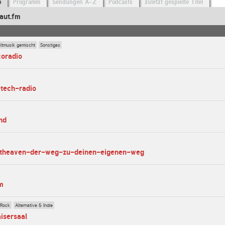
o
Programm
Sendungen A-Z
Podcasts
zuletzt gespielte Titel
aut.fm
ltmusik gemischt
Sonstiges
coradio
-tech-radio
nd
ntheaven-der-weg-zu-deinen-eigenen-weg
fm
 Rock
Alternative & Indie
aisersaal