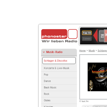
N
SWR
Top 10
2
Kultu
Zuletzt
Home
>
Musik
>
Schlage
Musik-Radio
Schlager & Discofox
Konzerte & Live-Musik
Pop
Dance
Black Music
Rock
Oldies
© laut.fm
Künstler