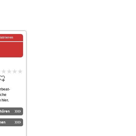
istrieren
erbeat-
lche
 hier.
nhören
men