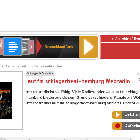
Anmelden / Reg
Deutschlandfunk
DR
80er
SWR3
Deutschlandfunk
90er
r
OLDIE
ANTENNE
r & Discofox
> laut.fm schlagerbeat-hamburg
Schlager & Discofox
laut.fm schlagerbeat-hamburg Webradio
Internetradio ist vielfältig. Viele Radiosender wie laut.fm schlag
hamburg bieten aus diesem Grund verschiedene Kanäle an. We
Internetradios laut.fm schlagerbeat-hamburg anbietet, findest du
Jetzt a
Aufneh