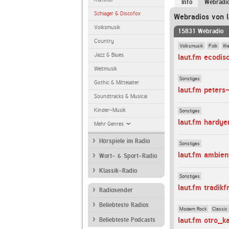
Info
Webradi
Schlager & Discofox
Webradios von l
Volksmusik
15831 Webradio
Country
Volksmusik
Folk
We
Jazz & Blues
laut.fm ecodis
Weltmusik
Sonstiges
Gothic & Mittelalter
laut.fm peters
Soundtracks & Musical
Kinder-Musik
Sonstiges
laut.fm hardye
Mehr Genres
Hörspiele im Radio
Sonstiges
laut.fm ambie
Wort- & Sport-Radio
Klassik-Radio
Sonstiges
laut.fm tradik
Radiosender
Beliebteste Radios
Modern Rock
Classic
laut.fm otro_k
Beliebteste Podcasts