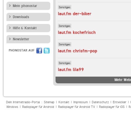
Mein phonostar
Sonstiges
laut.fm der-biker
Downloads
Sonstiges
Hilfe & Kontakt
laut.fm kochefrisch
Newsletter
Sonstiges
laut.fm chrisfm-pop
PHONOSTAR AUF
Sonstiges
laut.fm lila99
Mehr Webr
Dein Internetradio-Portal :
Sitemap
|
Kontakt
|
Impressum
|
Datenschutz
|
Entwickler
|
Windows
|
Radioplayer für Android
|
Radioplayer für Android TV
|
Radioplayer für iOS
|
R