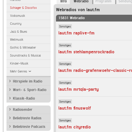
Info
Webradio
Programm
Sendun
Schlager & Discofox
Webradios von laut.fm
Volksmusik
15831 Webradio
Country
Sonstiges
Jazz & Blues
laut.fm raplive-fm
Weltmusik
Sonstiges
Gothic & Mittelalter
laut.fm stehlampenrockradio
Soundtracks & Musical
Kinder-Musik
Sonstiges
laut.fm radio-grafenwoehr-classic-r
Mehr Genres
Hörspiele im Radio
Sonstiges
laut.fm mrtqla-party
Wort- & Sport-Radio
Klassik-Radio
Sonstiges
laut.fm finuswolf
Radiosender
Beliebteste Radios
Sonstiges
laut.fm cityredio
Beliebteste Podcasts