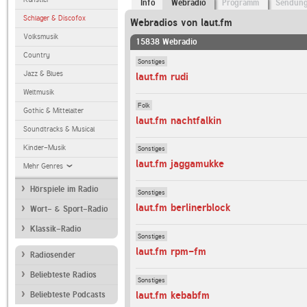
Info
Webradio
Programm
Sendun
Schlager & Discofox
Webradios von laut.fm
Volksmusik
15838 Webradio
Country
Sonstiges
Jazz & Blues
laut.fm rudi
Weltmusik
Folk
Gothic & Mittelalter
laut.fm nachtfalkin
Soundtracks & Musical
Kinder-Musik
Sonstiges
laut.fm jaggamukke
Mehr Genres
Hörspiele im Radio
Sonstiges
laut.fm berlinerblock
Wort- & Sport-Radio
Klassik-Radio
Sonstiges
laut.fm rpm-fm
Radiosender
Beliebteste Radios
Sonstiges
laut.fm kebabfm
Beliebteste Podcasts