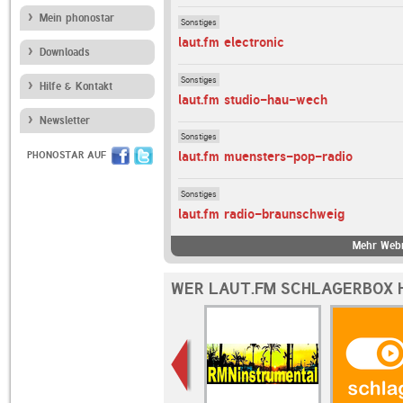
Mein phonostar
Sonstiges
laut.fm electronic
Downloads
Sonstiges
Hilfe & Kontakt
laut.fm studio-hau-wech
Newsletter
Sonstiges
laut.fm muensters-pop-radio
PHONOSTAR AUF
Sonstiges
laut.fm radio-braunschweig
Mehr Webr
WER LAUT.FM SCHLAGERBOX 