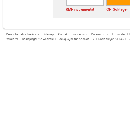
NDR 1 Niedersachsen
RMNinstrumental
ON Schlager
Dein Internetradio-Portal :
Sitemap
|
Kontakt
|
Impressum
|
Datenschutz
|
Entwickler
|
Windows
|
Radioplayer für Android
|
Radioplayer für Android TV
|
Radioplayer für iOS
|
R