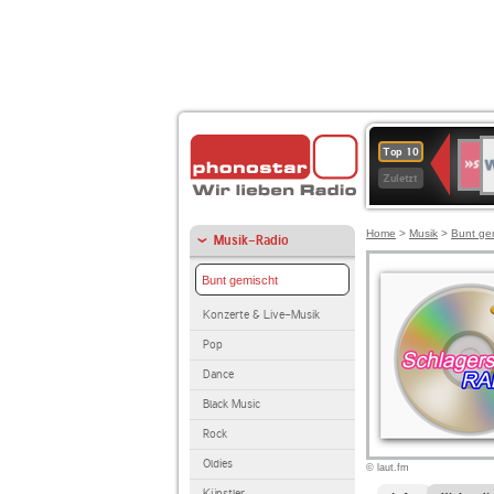
W
SWR
Top 10
4
Zuletzt
Home
>
Musik
>
Bunt ge
Musik-Radio
Bunt gemischt
Konzerte & Live-Musik
Pop
Dance
Black Music
Rock
Oldies
© laut.fm
Künstler