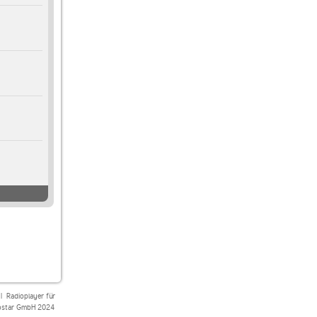
|
Radioplayer für
star GmbH 2024