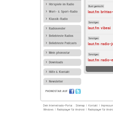
Hörspiele im Radio
Bunt gemischt
laut.fm brittas
Wort- & Sport-Radio
Klassik-Radio
Sonstiges
laut.fm vibeai
Radiosender
Beliebteste Radios
Sonstiges
Beliebteste Podcasts
laut.fm radio-
Mein phonostar
Sonstiges
laut.fm radio-
Downloads
Hilfe & Kontakt
Newsletter
PHONOSTAR AUF
Dein Internetradio-Portal :
Sitemap
|
Kontakt
|
Impressu
Windows
|
Radioplayer für Android
|
Radioplayer für Andr