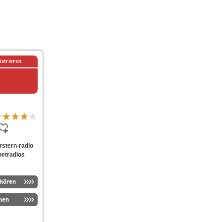
istrieren
erstern-radio
netradios
nhören
men