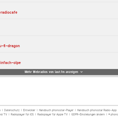
-radiocafe
ju-fi-dragon
einfach-olpe
Mehr Webradios von laut.fm anzeigen
m
|
Datenschutz
|
Entwickler
|
Handbuch phonostar-Player
|
Handbuch phonostar Radio-App
oid TV
|
Radioplayer für iOS
|
Radioplayer für Apple TV
|
GDPR-Einstellungen ändern
| © phono