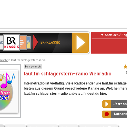
Anmelden / Reg
BR-
DR
Deutschlandfunk
3
Deutschlandfunk
80er
NDR
ANTENNE
SWR
KLASSIK
BR-KLASSIK
Kultur
90er
2
BAYERN
Kultur
OLDIE
ANTENNE
mischt
> laut.fm schlagerstern-radio
Bunt gemischt
laut.fm schlagerstern-radio Webradio
Internetradio ist vielfältig. Viele Radiosender wie laut.fm schlag
bieten aus diesem Grund verschiedene Kanäle an. Welche Inter
laut.fm schlagerstern-radio anbietet, findest du hier.
Jetzt a
Aufneh