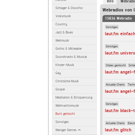
Info
Webradi
Schlager & Discofox
Webradios von l
Volksmusik
15836 Webradio
Country
Sonstiges
Jazz & Blues
laut.fm einfac
Weltmusik
Sonstiges
Gothic & Mittelalter
laut.fm unive
Soundtracks & Musical
Kinder-Musik
Oldies gemischt
Schl
laut.fm angel-
Gay
Christliche Musik
Aktuelle Charts
Tech
Gospel
laut.fm angel-
Meditation & Entspannung
Sonstiges
Weihnachtsmusik
laut.fm black-
Bunt gemischt
Sonstiges
Aktuelle Charts
Elect
laut.fm glitch
Weniger Genres