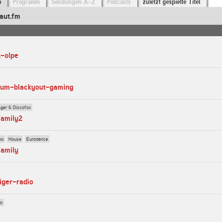
o
Programm
Sendungen A-Z
Podcasts
zuletzt gespielte Titel
aut.fm
h-olpe
rsum-blackyout-gaming
ager & Discofox
family2
no
House
Eurodance
family
tiger-radio
ro