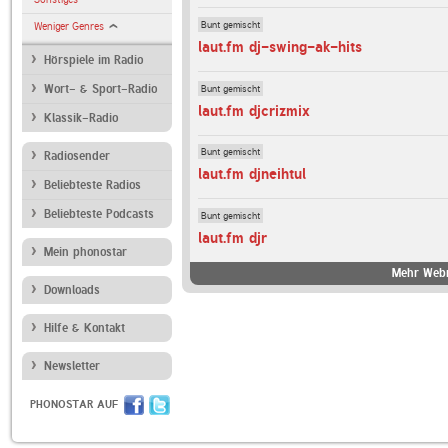
Bunt gemischt
Weniger Genres
laut.fm dj-swing-ak-hits
Hörspiele im Radio
Bunt gemischt
Wort- & Sport-Radio
laut.fm djcrizmix
Klassik-Radio
Bunt gemischt
Radiosender
laut.fm djneihtul
Beliebteste Radios
Beliebteste Podcasts
Bunt gemischt
laut.fm djr
Mein phonostar
Mehr Webr
Downloads
Hilfe & Kontakt
Newsletter
PHONOSTAR AUF