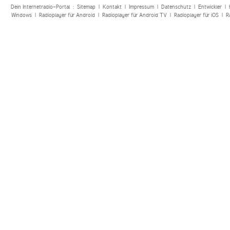
Dein Internetradio-Portal :
Sitemap
|
Kontakt
|
Impressum
|
Datenschutz
|
Entwickler
|
Windows
|
Radioplayer für Android
|
Radioplayer für Android TV
|
Radioplayer für iOS
|
R