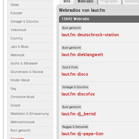
Info
Webradio
Programm
Sendun
Oldies
Webradios von laut.fm
Künstler
15842 Webradio
Schlager & Discofox
Bunt gemischt
Volksmusik
laut.fm deutschrock-station
Country
Jazz & Blues
Bunt gemischt
laut.fm dieklangwelt
Weltmusik
Gothic & Mittelalter
Soul & Funk
Soundtracks & Musical
laut.fm disco
Kinder-Musik
Schlager & Discofox
Gay
laut.fm discofox
Christliche Musik
Gospel
Bunt gemischt
laut.fm dj_bernd
Meditation & Entspannung
Weihnachtsmusik
Reggae & Dancehall
Bunt gemischt
laut.fm dj-papa-lion
Sonstiges