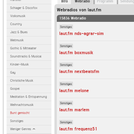
Info
Webradio
Programm
Sendun
Schlager & Discofox
Webradios von laut.fm
Volksmusik
15836 Webradio
Country
Sonstiges
Jazz & Blues
laut.fm nds-agrar-sim
Weltmusik
Sonstiges
Gothic & Mittelalter
laut.fm boxmusik
Soundtracks & Musical
Kinder-Musik
Sonstiges
laut.fm nextbeatsfm
Gay
Christliche Musik
Sonstiges
Gospel
laut.fm melone
Meditation & Entspannung
Sonstiges
Weihnachtsmusik
laut.fm marlem
Bunt gemischt
Sonstiges
Sonstiges
laut.fm frequenz51
Weniger Genres