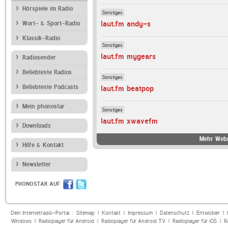
Hörspiele im Radio
Sonstiges
laut.fm andy-s
Wort- & Sport-Radio
Klassik-Radio
Sonstiges
laut.fm mygears
Radiosender
Beliebteste Radios
Sonstiges
Beliebteste Podcasts
laut.fm beatpop
Mein phonostar
Sonstiges
laut.fm xwavefm
Downloads
Mehr Webr
Hilfe & Kontakt
Newsletter
PHONOSTAR AUF
Dein Internetradio-Portal :
Sitemap
|
Kontakt
|
Impressum
|
Datenschutz
|
Entwickler
|
Windows
|
Radioplayer für Android
|
Radioplayer für Android TV
|
Radioplayer für iOS
|
R