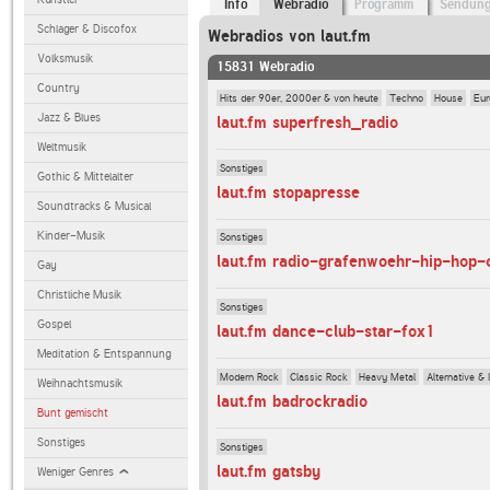
Info
Webradio
Programm
Sendun
Schlager & Discofox
Webradios von laut.fm
Volksmusik
15831 Webradio
Country
Hits der 90er, 2000er & von heute
Techno
House
Eur
Jazz & Blues
laut.fm superfresh_radio
Weltmusik
Sonstiges
Gothic & Mittelalter
laut.fm stopapresse
Soundtracks & Musical
Kinder-Musik
Sonstiges
laut.fm radio-grafenwoehr-hip-hop-c
Gay
Christliche Musik
Sonstiges
Gospel
laut.fm dance-club-star-fox1
Meditation & Entspannung
Modern Rock
Classic Rock
Heavy Metal
Alternative & 
Weihnachtsmusik
laut.fm badrockradio
Bunt gemischt
Sonstiges
Sonstiges
laut.fm gatsby
Weniger Genres