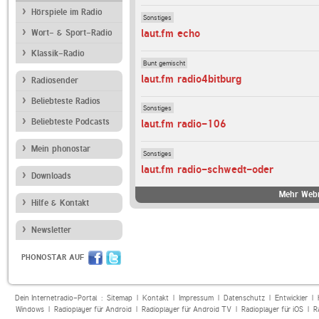
Hörspiele im Radio
Sonstiges
laut.fm echo
Wort- & Sport-Radio
Klassik-Radio
Bunt gemischt
laut.fm radio4bitburg
Radiosender
Beliebteste Radios
Sonstiges
Beliebteste Podcasts
laut.fm radio-106
Mein phonostar
Sonstiges
laut.fm radio-schwedt-oder
Downloads
Mehr Webr
Hilfe & Kontakt
Newsletter
PHONOSTAR AUF
Dein Internetradio-Portal :
Sitemap
|
Kontakt
|
Impressum
|
Datenschutz
|
Entwickler
|
Windows
|
Radioplayer für Android
|
Radioplayer für Android TV
|
Radioplayer für iOS
|
R