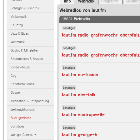
Info
Webradio
Programm
Sendun
Schlager & Discofox
Webradios von laut.fm
Volksmusik
15831 Webradio
Country
Sonstiges
Jazz & Blues
laut.fm radio-grafenwoehr-oberpfal
Weltmusik
Sonstiges
Gothic & Mittelalter
laut.fm radio-grafenwoehr-oberpfalz
Soundtracks & Musical
Kinder-Musik
Sonstiges
laut.fm nu-fusion
Gay
Christliche Musik
Sonstiges
Gospel
laut.fm etw-talk
Meditation & Entspannung
Sonstiges
Weihnachtsmusik
laut.fm voxtrupwelle
Bunt gemischt
Sonstiges
Sonstiges
laut.fm george-h
Weniger Genres