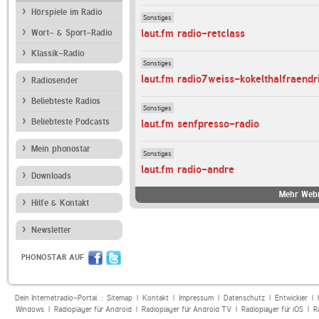
Hörspiele im Radio
Sonstiges
laut.fm radio-retclass
Wort- & Sport-Radio
Klassik-Radio
Sonstiges
laut.fm radio7weiss-kokelthalfraendr
Radiosender
Beliebteste Radios
Sonstiges
Beliebteste Podcasts
laut.fm senfpresso-radio
Mein phonostar
Sonstiges
laut.fm radio-andre
Downloads
Mehr Webr
Hilfe & Kontakt
Newsletter
PHONOSTAR AUF
Dein Internetradio-Portal :
Sitemap
|
Kontakt
|
Impressum
|
Datenschutz
|
Entwickler
|
Windows
|
Radioplayer für Android
|
Radioplayer für Android TV
|
Radioplayer für iOS
|
R