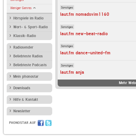
Sonstiges
Weniger Genres
laut.fm nomadsvim1160
Hörspiele im Radio
Sonstiges
Wort- & Sport-Radio
laut.fm new-beat-radio
Klassik-Radio
Sonstiges
Radiosender
laut.fm dance-united-fm
Beliebteste Radios
Beliebteste Podcasts
Sonstiges
laut.fm anja
Mein phonostar
Mehr Webr
Downloads
Hilfe & Kontakt
Newsletter
PHONOSTAR AUF