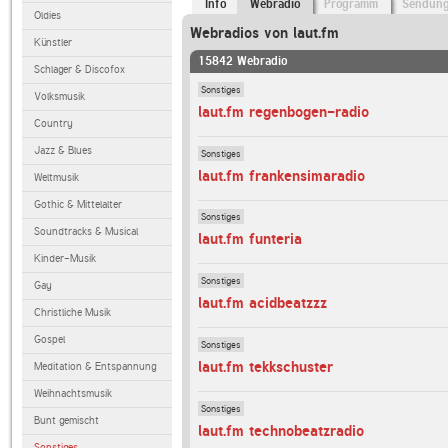
Info
Webradio
Programm
Sendun
Oldies
Webradios von laut.fm
Künstler
15842 Webradio
Schlager & Discofox
Sonstiges
Volksmusik
laut.fm regenbogen-radio
Country
Jazz & Blues
Sonstiges
laut.fm frankensimaradio
Weltmusik
Gothic & Mittelalter
Sonstiges
Soundtracks & Musical
laut.fm funteria
Kinder-Musik
Sonstiges
Gay
laut.fm acidbeatzzz
Christliche Musik
Gospel
Sonstiges
laut.fm tekkschuster
Meditation & Entspannung
Weihnachtsmusik
Sonstiges
Bunt gemischt
laut.fm technobeatzradio
Sonstiges