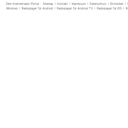
Dein Internetradio-Portal :
Sitemap
|
Kontakt
|
Impressum
|
Datenschutz
|
Entwickler
|
Windows
|
Radioplayer für Android
|
Radioplayer für Android TV
|
Radioplayer für iOS
|
R