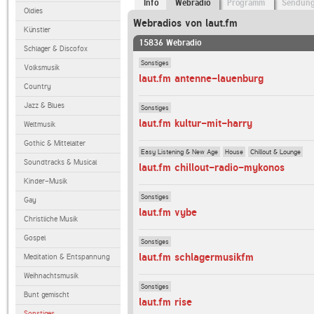
Info
Webradio
Programm
Sendun
Oldies
Webradios von laut.fm
Künstler
15836 Webradio
Schlager & Discofox
Sonstiges
Volksmusik
laut.fm antenne-lauenburg
Country
Jazz & Blues
Sonstiges
laut.fm kultur-mit-harry
Weltmusik
Gothic & Mittelalter
Easy Listening & New Age
House
Chillout & Lounge
Soundtracks & Musical
laut.fm chillout-radio-mykonos
Kinder-Musik
Sonstiges
Gay
laut.fm vybe
Christliche Musik
Gospel
Sonstiges
laut.fm schlagermusikfm
Meditation & Entspannung
Weihnachtsmusik
Sonstiges
Bunt gemischt
laut.fm rise
Sonstiges