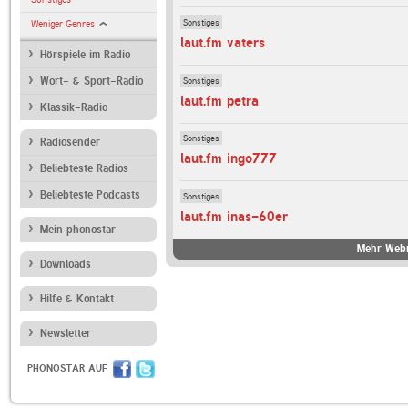
Sonstiges
Weniger Genres
laut.fm vaters
Hörspiele im Radio
Sonstiges
Wort- & Sport-Radio
laut.fm petra
Klassik-Radio
Sonstiges
Radiosender
laut.fm ingo777
Beliebteste Radios
Beliebteste Podcasts
Sonstiges
laut.fm inas-60er
Mein phonostar
Mehr Webr
Downloads
Hilfe & Kontakt
Newsletter
PHONOSTAR AUF