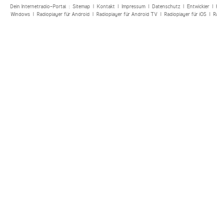
Dein Internetradio-Portal :
Sitemap
|
Kontakt
|
Impressum
|
Datenschutz
|
Entwickler
|
Windows
|
Radioplayer für Android
|
Radioplayer für Android TV
|
Radioplayer für iOS
|
R