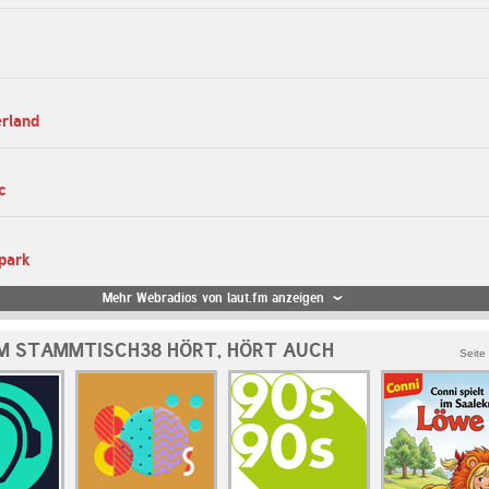
erland
c
park
Mehr Webradios von laut.fm anzeigen
M STAMMTISCH38 HÖRT, HÖRT AUCH
Seite