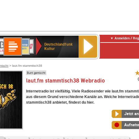
Anmelden / Reg
Deutschlandfunk
R-
ANTENNE
Deutschlandfunk
80er
SWR3
NDR
WDR
SWR
Deutschlandfunk
Kultur
LASSIK
BAYERN
90er
2
2
Kultur
Kultur
OLDIE
ANTENNE
mischt
> laut.fm stammtisch38
Bunt gemischt
laut.fm stammtisch38 Webradio
Internetradio ist vielfältig. Viele Radiosender wie laut.fm stamm
aus diesem Grund verschiedene Kanäle an. Welche Internetradi
stammtisch38 anbietet, findest du hier.
Jetzt a
Aufneh