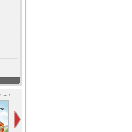
1
von
3