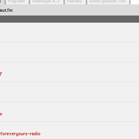
o
Programm
Sendungen A-Z
Podcasts
zuletzt gespielte Titel
aut.fm
7
io
-foreveryours-radio