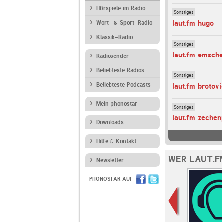
Hörspiele im Radio
Sonstiges
laut.fm hugo
Wort- & Sport-Radio
Klassik-Radio
Sonstiges
laut.fm emsch
Radiosender
Beliebteste Radios
Sonstiges
Beliebteste Podcasts
laut.fm brotovi
Mein phonostar
Sonstiges
laut.fm zechen
Downloads
Hilfe & Kontakt
WER LAUT.F
Newsletter
PHONOSTAR AUF