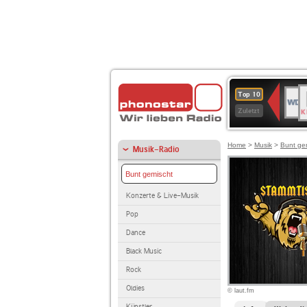
B
WDR
Top 10
K
4
Zuletzt
Home
>
Musik
>
Bunt ge
Musik-Radio
Bunt gemischt
Konzerte & Live-Musik
Pop
Dance
Black Music
Rock
Oldies
© laut.fm
Künstler