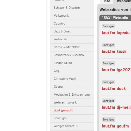
Info
Webradi
Schlager & Discofox
Webradios von l
Volksmusik
15831 Webradio
Country
Sonstiges
Jazz & Blues
laut.fm lapadu
Weltmusik
Sonstiges
Gothic & Mittelalter
laut.fm kiosk
Soundtracks & Musical
Kinder-Musik
Sonstiges
laut.fm iga202
Gay
Christliche Musik
Sonstiges
Gospel
laut.fm duck
Meditation & Entspannung
Sonstiges
Weihnachtsmusik
laut.fm dj-mel
Bunt gemischt
Sonstiges
Sonstiges
laut.fm youfm
Weniger Genres