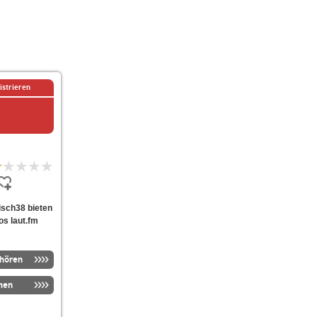
istrieren
tisch38 bieten
os laut.fm
nhören
men