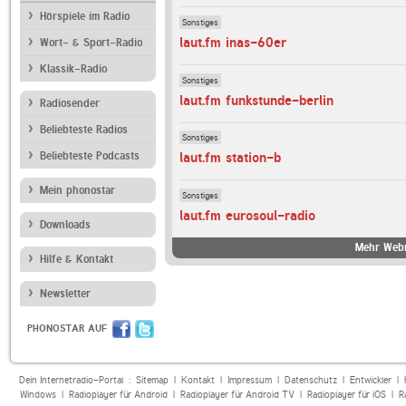
Hörspiele im Radio
Sonstiges
laut.fm inas-60er
Wort- & Sport-Radio
Klassik-Radio
Sonstiges
laut.fm funkstunde-berlin
Radiosender
Beliebteste Radios
Sonstiges
Beliebteste Podcasts
laut.fm station-b
Mein phonostar
Sonstiges
laut.fm eurosoul-radio
Downloads
Mehr Webr
Hilfe & Kontakt
Newsletter
PHONOSTAR AUF
Dein Internetradio-Portal :
Sitemap
|
Kontakt
|
Impressum
|
Datenschutz
|
Entwickler
|
Windows
|
Radioplayer für Android
|
Radioplayer für Android TV
|
Radioplayer für iOS
|
R