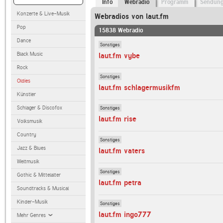
Info
Webradio
Programm
Sendun
Konzerte & Live-Musik
Webradios von laut.fm
Pop
15838 Webradio
Dance
Sonstiges
Black Music
laut.fm vybe
Rock
Sonstiges
Oldies
laut.fm schlagermusikfm
Künstler
Schlager & Discofox
Sonstiges
laut.fm rise
Volksmusik
Country
Sonstiges
Jazz & Blues
laut.fm vaters
Weltmusik
Sonstiges
Gothic & Mittelalter
laut.fm petra
Soundtracks & Musical
Kinder-Musik
Sonstiges
laut.fm ingo777
Mehr Genres