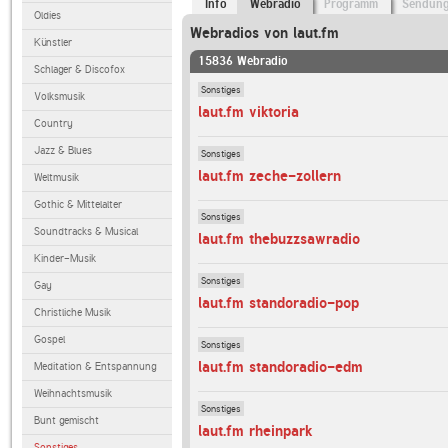
Info
Webradio
Programm
Sendun
Oldies
Webradios von laut.fm
Künstler
15836 Webradio
Schlager & Discofox
Sonstiges
Volksmusik
laut.fm viktoria
Country
Jazz & Blues
Sonstiges
laut.fm zeche-zollern
Weltmusik
Gothic & Mittelalter
Sonstiges
Soundtracks & Musical
laut.fm thebuzzsawradio
Kinder-Musik
Sonstiges
Gay
laut.fm standoradio-pop
Christliche Musik
Gospel
Sonstiges
laut.fm standoradio-edm
Meditation & Entspannung
Weihnachtsmusik
Sonstiges
Bunt gemischt
laut.fm rheinpark
Sonstiges