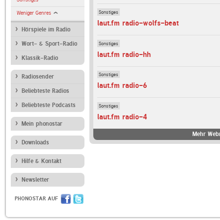
Sonstiges
Weniger Genres
laut.fm radio-wolfs-beat
Hörspiele im Radio
Sonstiges
Wort- & Sport-Radio
laut.fm radio-hh
Klassik-Radio
Sonstiges
Radiosender
laut.fm radio-6
Beliebteste Radios
Beliebteste Podcasts
Sonstiges
laut.fm radio-4
Mein phonostar
Mehr Webr
Downloads
Hilfe & Kontakt
Newsletter
PHONOSTAR AUF