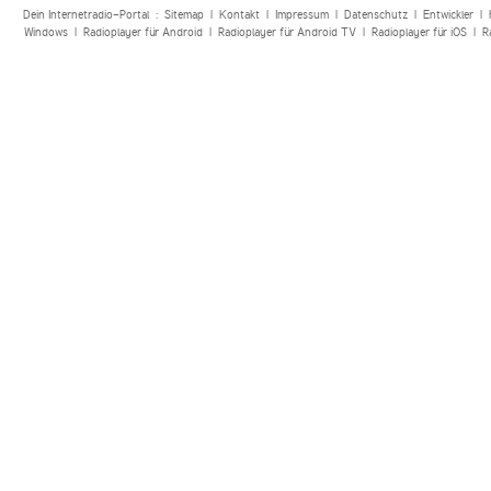
Dein Internetradio-Portal :
Sitemap
|
Kontakt
|
Impressum
|
Datenschutz
|
Entwickler
|
Windows
|
Radioplayer für Android
|
Radioplayer für Android TV
|
Radioplayer für iOS
|
R