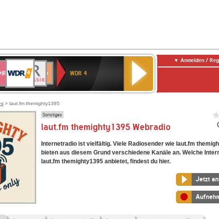
Anmelden / Reg
WDR
WR3
BR-
Deutschlandfunk
NDR
Deutschlandfunk
SWR
4
WDR 4
KLASSIK
2
Kultur
Kultur
E
ENNE
es
> laut.fm themighty1395
Sonstiges
laut.fm themighty1395 Webradio
Internetradio ist vielfältig. Viele Radiosender wie laut.fm themi
bieten aus diesem Grund verschiedene Kanäle an. Welche Inter
laut.fm themighty1395 anbietet, findest du hier.
Jetzt a
Aufneh