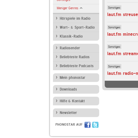
Sonstiges
Weniger Genres
laut.fm streuse
Hörspiele im Radio
Sonstiges
Wort- & Sport-Radio
laut.fm minecr
Klassik-Radio
Sonstiges
Radiosender
laut.fm strea
Beliebteste Radios
Beliebteste Podcasts
Sonstiges
laut.fm radio-
Mein phonostar
Downloads
Hilfe & Kontakt
Newsletter
PHONOSTAR AUF