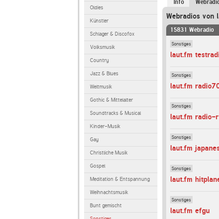
Info
Webradi
Oldies
Webradios von l
Künstler
15831 Webradio
Schlager & Discofox
Sonstiges
Volksmusik
laut.fm testrad
Country
Jazz & Blues
Sonstiges
laut.fm radio7
Weltmusik
Gothic & Mittelalter
Sonstiges
Soundtracks & Musical
laut.fm radio-r
Kinder-Musik
Sonstiges
Gay
laut.fm japane
Christliche Musik
Gospel
Sonstiges
laut.fm hitplan
Meditation & Entspannung
Weihnachtsmusik
Sonstiges
Bunt gemischt
laut.fm efgu
Sonstiges