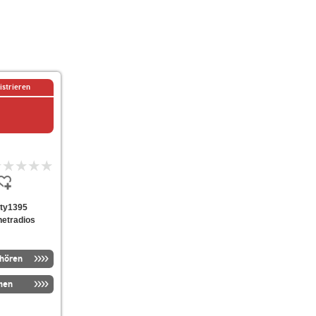
istrieren
ghty1395
netradios
nhören
men