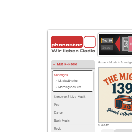
S
80er
Top 10
90er
Zuletzt
OLDI
ANT
Home
>
Musik
>
Sonstig
Musik-Radio
Sonstiges
Musikwünsche
Morningshow etc.
Konzerte & Live-Musik
Pop
Dance
Black Music
© laut.fm
Rock