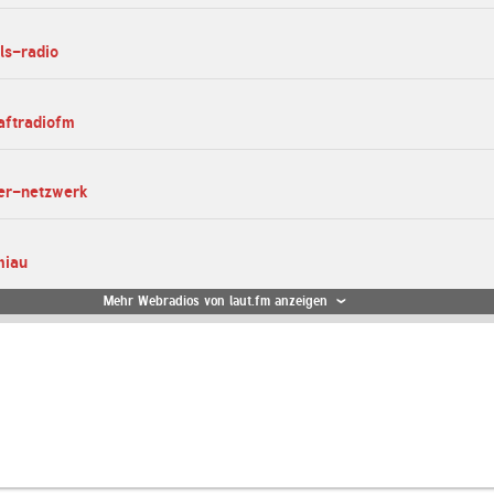
ls-radio
aftradiofm
mer-netzwerk
miau
Mehr Webradios von laut.fm anzeigen