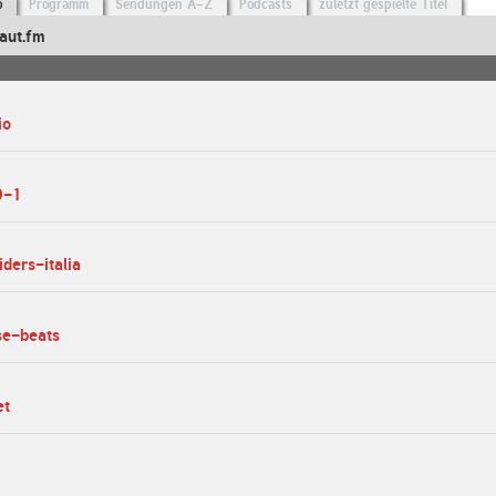
o
Programm
Sendungen A-Z
Podcasts
zuletzt gespielte Titel
aut.fm
io
0-1
iders-italia
se-beats
et