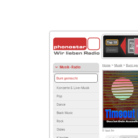
S
80er
Top 10
90er
Zuletzt
OLDI
ANT
Home
>
Musik
>
Bunt ge
Musik-Radio
Bunt gemischt
Konzerte & Live-Musik
Pop
Dance
Black Music
Rock
Oldies
© laut.fm
Künstler