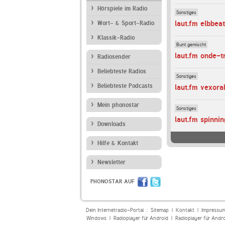
Hörspiele im Radio
Sonstiges
laut.fm elbbea
Wort- & Sport-Radio
Klassik-Radio
Bunt gemischt
laut.fm onde-t
Radiosender
Beliebteste Radios
Sonstiges
Beliebteste Podcasts
laut.fm vexora
Mein phonostar
Sonstiges
laut.fm spinni
Downloads
Hilfe & Kontakt
Newsletter
PHONOSTAR AUF
Dein Internetradio-Portal :
Sitemap
|
Kontakt
|
Impressu
Windows
|
Radioplayer für Android
|
Radioplayer für Andr