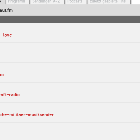
o
Programm
Sendungen A-Z
Podcasts
zuletzt gespielte Titel
aut.fm
m-love
mo
raft-radio
sche-militaer-musiksender