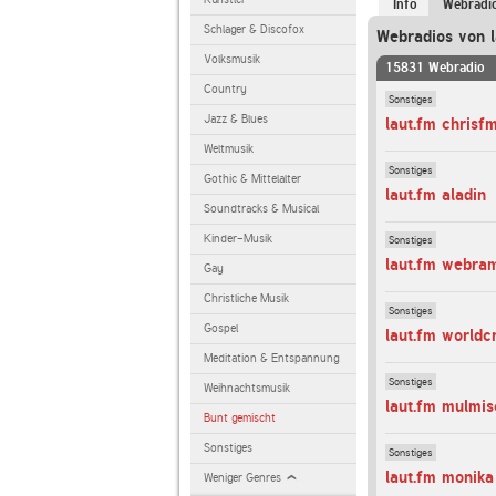
Info
Webradi
Schlager & Discofox
Webradios von l
Volksmusik
15831 Webradio
Country
Sonstiges
Jazz & Blues
laut.fm chrisf
Weltmusik
Sonstiges
Gothic & Mittelalter
laut.fm aladin
Soundtracks & Musical
Kinder-Musik
Sonstiges
laut.fm webra
Gay
Christliche Musik
Sonstiges
Gospel
laut.fm worldc
Meditation & Entspannung
Sonstiges
Weihnachtsmusik
laut.fm mulmi
Bunt gemischt
Sonstiges
Sonstiges
laut.fm monika
Weniger Genres