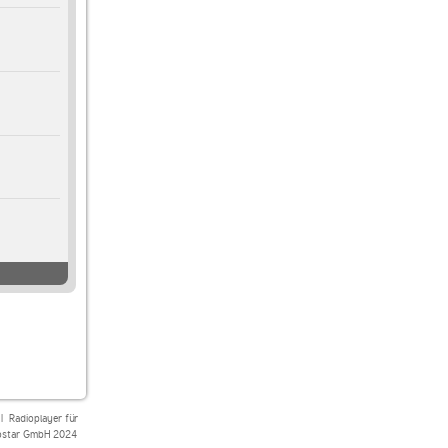
|
Radioplayer für
star GmbH 2024