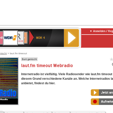
Anmelden / Reg
WDR
WR3
BR-
Deutschlandfunk
NDR
Deutschlandfunk
SWR
4
WDR 4
KLASSIK
2
Kultur
Kultur
E
ENNE
mischt
> laut.fm timeout
Bunt gemischt
laut.fm timeout Webradio
Internetradio ist vielfältig. Viele Radiosender wie laut.fm timeout
diesem Grund verschiedene Kanäle an. Welche Internetradios la
anbietet, findest du hier.
Jetzt a
Aufneh