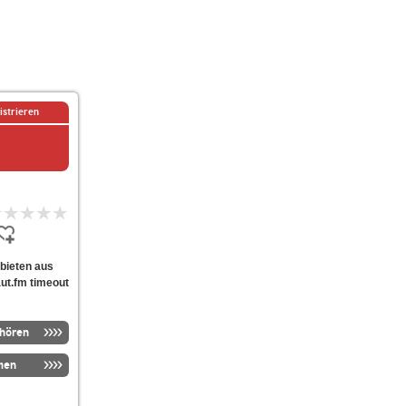
istrieren
 bieten aus
ut.fm timeout
nhören
men