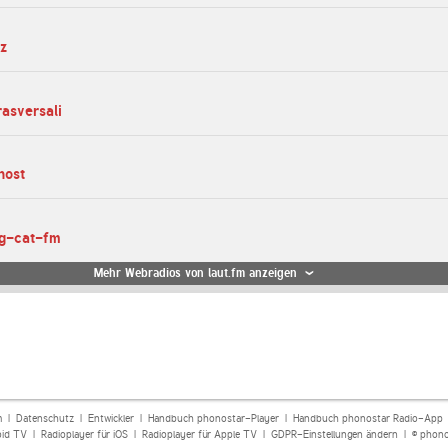
tz
rasversali
host
ng-cat-fm
Mehr Webradios von laut.fm anzeigen
m
|
Datenschutz
|
Entwickler
|
Handbuch phonostar-Player
|
Handbuch phonostar Radio-App
oid TV
|
Radioplayer für iOS
|
Radioplayer für Apple TV
|
GDPR-Einstellungen ändern
| © phono