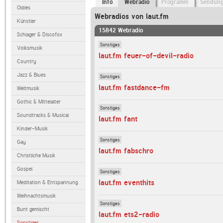
Info
Webradio
Programm
Sendun
Oldies
Webradios von laut.fm
Künstler
15842 Webradio
Schlager & Discofox
Sonstiges
Volksmusik
laut.fm feuer-of-devil-radio
Country
Jazz & Blues
Sonstiges
laut.fm fastdance-fm
Weltmusik
Gothic & Mittelalter
Sonstiges
Soundtracks & Musical
laut.fm fant
Kinder-Musik
Sonstiges
Gay
laut.fm fabschro
Christliche Musik
Gospel
Sonstiges
laut.fm eventhits
Meditation & Entspannung
Weihnachtsmusik
Sonstiges
Bunt gemischt
laut.fm ets2-radio
Sonstiges