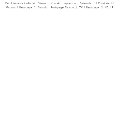
Dein Internetradio-Portal :
Sitemap
|
Kontakt
|
Impressum
|
Datenschutz
|
Entwickler
|
Windows
|
Radioplayer für Android
|
Radioplayer für Android TV
|
Radioplayer für iOS
|
R