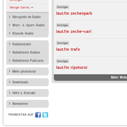
Sonstiges
Weniger Genres
laut.fm zechenpark
Hörspiele im Radio
Sonstiges
Wort- & Sport-Radio
laut.fm zeche-carl
Klassik-Radio
Sonstiges
Radiosender
laut.fm trafo
Beliebteste Radios
Beliebteste Podcasts
Sonstiges
laut.fm ripshorst
Mein phonostar
Mehr Webr
Downloads
Hilfe & Kontakt
Newsletter
PHONOSTAR AUF