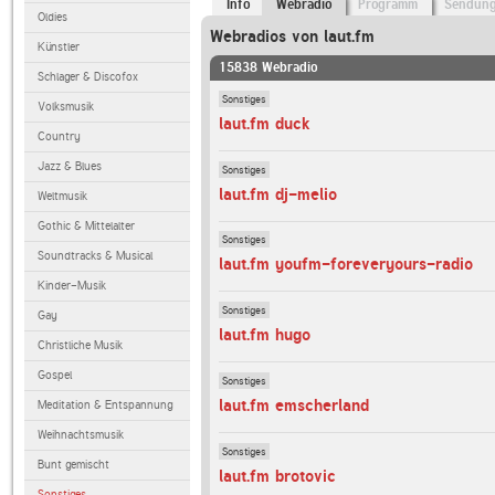
Info
Webradio
Programm
Sendun
Oldies
Webradios von laut.fm
Künstler
15838 Webradio
Schlager & Discofox
Sonstiges
Volksmusik
laut.fm duck
Country
Jazz & Blues
Sonstiges
laut.fm dj-melio
Weltmusik
Gothic & Mittelalter
Sonstiges
Soundtracks & Musical
laut.fm youfm-foreveryours-radio
Kinder-Musik
Sonstiges
Gay
laut.fm hugo
Christliche Musik
Gospel
Sonstiges
laut.fm emscherland
Meditation & Entspannung
Weihnachtsmusik
Sonstiges
Bunt gemischt
laut.fm brotovic
Sonstiges