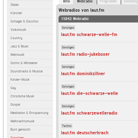
Info
Webradio
Programm
Sendun
Oldies
Webradios von laut.fm
Künstler
15842 Webradio
Schlager & Discofox
Sonstiges
Volksmusik
laut.fm schwarze-welle-fm
Country
Jazz & Blues
Sonstiges
laut.fm radio-jukeboxer
Weltmusik
Gothic & Mittelalter
Sonstiges
Soundtracks & Musical
laut.fm dominikzillner
Kinder-Musik
Sonstiges
Gay
laut.fm die-schwarze-welle
Christliche Musik
Gospel
Sonstiges
laut.fm schwarzewelleradio
Meditation & Entspannung
Weihnachtsmusik
Techno
Bunt gemischt
laut.fm deutscherkrach
Sonstiges