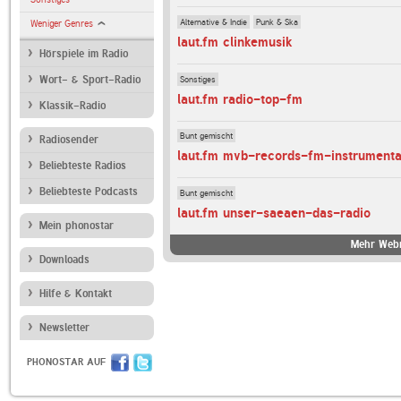
Alternative & Indie
Punk & Ska
Weniger Genres
laut.fm clinkemusik
Hörspiele im Radio
Sonstiges
Wort- & Sport-Radio
laut.fm radio-top-fm
Klassik-Radio
Bunt gemischt
Radiosender
laut.fm mvb-records-fm-instrumenta
Beliebteste Radios
Beliebteste Podcasts
Bunt gemischt
laut.fm unser-saeaen-das-radio
Mein phonostar
Mehr Webr
Downloads
Hilfe & Kontakt
Newsletter
PHONOSTAR AUF