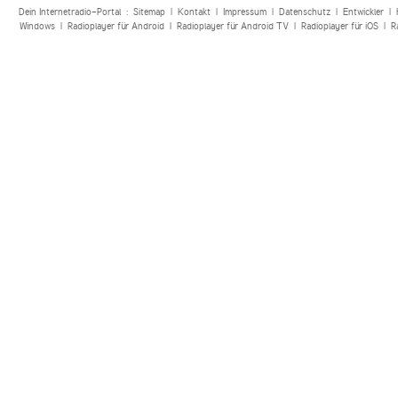
Dein Internetradio-Portal :
Sitemap
|
Kontakt
|
Impressum
|
Datenschutz
|
Entwickler
|
Windows
|
Radioplayer für Android
|
Radioplayer für Android TV
|
Radioplayer für iOS
|
R