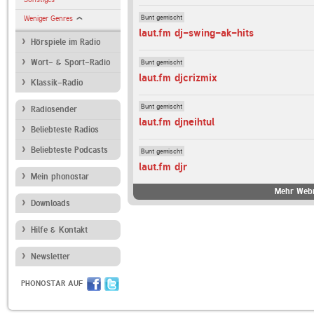
Bunt gemischt
Weniger Genres
laut.fm dj-swing-ak-hits
Hörspiele im Radio
Bunt gemischt
Wort- & Sport-Radio
laut.fm djcrizmix
Klassik-Radio
Bunt gemischt
Radiosender
laut.fm djneihtul
Beliebteste Radios
Beliebteste Podcasts
Bunt gemischt
laut.fm djr
Mein phonostar
Mehr Webr
Downloads
Hilfe & Kontakt
Newsletter
PHONOSTAR AUF