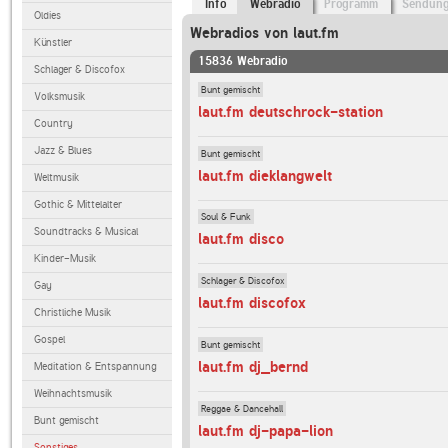
Info
Webradio
Programm
Sendun
Oldies
Webradios von laut.fm
Künstler
15836 Webradio
Schlager & Discofox
Bunt gemischt
Volksmusik
laut.fm deutschrock-station
Country
Jazz & Blues
Bunt gemischt
laut.fm dieklangwelt
Weltmusik
Gothic & Mittelalter
Soul & Funk
Soundtracks & Musical
laut.fm disco
Kinder-Musik
Schlager & Discofox
Gay
laut.fm discofox
Christliche Musik
Gospel
Bunt gemischt
laut.fm dj_bernd
Meditation & Entspannung
Weihnachtsmusik
Reggae & Dancehall
Bunt gemischt
laut.fm dj-papa-lion
Sonstiges