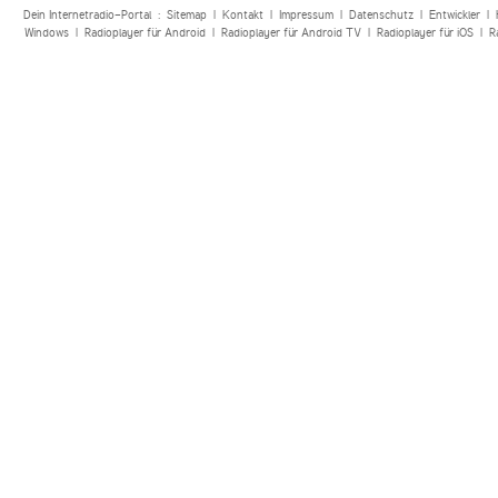
Dein Internetradio-Portal :
Sitemap
|
Kontakt
|
Impressum
|
Datenschutz
|
Entwickler
|
Windows
|
Radioplayer für Android
|
Radioplayer für Android TV
|
Radioplayer für iOS
|
R