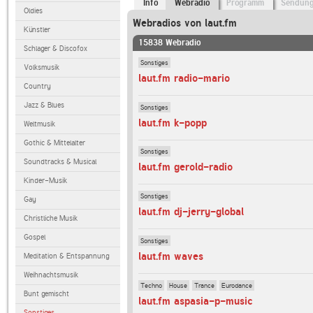
Info
Webradio
Programm
Sendun
Oldies
Webradios von laut.fm
Künstler
15838 Webradio
Schlager & Discofox
Sonstiges
Volksmusik
laut.fm radio-mario
Country
Jazz & Blues
Sonstiges
laut.fm k-popp
Weltmusik
Gothic & Mittelalter
Sonstiges
Soundtracks & Musical
laut.fm gerold-radio
Kinder-Musik
Sonstiges
Gay
laut.fm dj-jerry-global
Christliche Musik
Gospel
Sonstiges
laut.fm waves
Meditation & Entspannung
Weihnachtsmusik
Techno
House
Trance
Eurodance
Bunt gemischt
laut.fm aspasia-p-music
Sonstiges