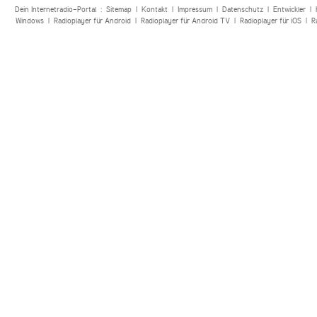
Dein Internetradio-Portal :
Sitemap
|
Kontakt
|
Impressum
|
Datenschutz
|
Entwickler
|
Windows
|
Radioplayer für Android
|
Radioplayer für Android TV
|
Radioplayer für iOS
|
R