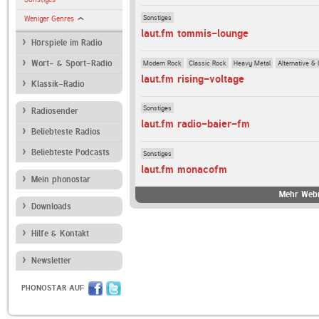
Sonstiges
Weniger Genres
laut.fm tommis-lounge
Hörspiele im Radio
Modern Rock
Classic Rock
Heavy Metal
Alternative & 
Wort- & Sport-Radio
laut.fm rising-voltage
Klassik-Radio
Sonstiges
Radiosender
laut.fm radio-baier-fm
Beliebteste Radios
Beliebteste Podcasts
Sonstiges
laut.fm monacofm
Mein phonostar
Mehr Webr
Downloads
Hilfe & Kontakt
Newsletter
PHONOSTAR AUF