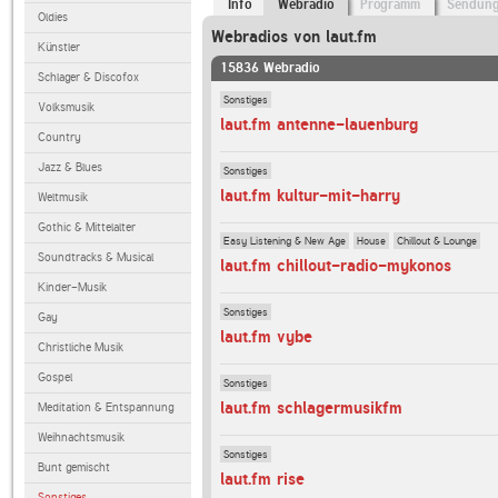
Info
Webradio
Programm
Sendun
Oldies
Webradios von laut.fm
Künstler
15836 Webradio
Schlager & Discofox
Sonstiges
Volksmusik
laut.fm antenne-lauenburg
Country
Jazz & Blues
Sonstiges
laut.fm kultur-mit-harry
Weltmusik
Gothic & Mittelalter
Easy Listening & New Age
House
Chillout & Lounge
Soundtracks & Musical
laut.fm chillout-radio-mykonos
Kinder-Musik
Sonstiges
Gay
laut.fm vybe
Christliche Musik
Gospel
Sonstiges
laut.fm schlagermusikfm
Meditation & Entspannung
Weihnachtsmusik
Sonstiges
Bunt gemischt
laut.fm rise
Sonstiges