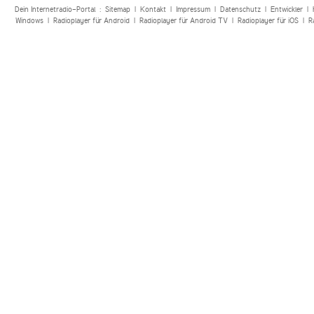
Dein Internetradio-Portal :
Sitemap
|
Kontakt
|
Impressum
|
Datenschutz
|
Entwickler
|
Windows
|
Radioplayer für Android
|
Radioplayer für Android TV
|
Radioplayer für iOS
|
R