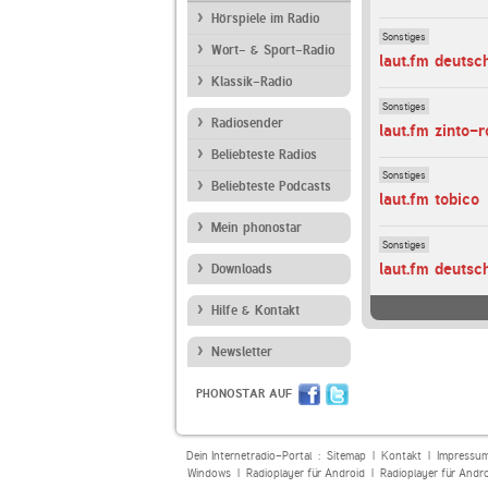
Hörspiele im Radio
Sonstiges
Wort- & Sport-Radio
laut.fm deuts
Klassik-Radio
Sonstiges
Radiosender
laut.fm zinto-r
Beliebteste Radios
Sonstiges
Beliebteste Podcasts
laut.fm tobico
Mein phonostar
Sonstiges
laut.fm deutsc
Downloads
Hilfe & Kontakt
Newsletter
PHONOSTAR AUF
Dein Internetradio-Portal :
Sitemap
|
Kontakt
|
Impressu
Windows
|
Radioplayer für Android
|
Radioplayer für Andr