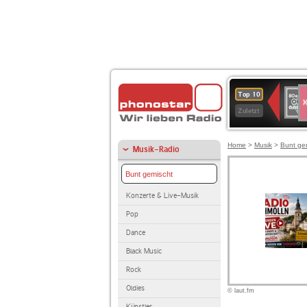
S
80er
Top 10
90er
Zuletzt
OLDI
ANT
Home
>
Musik
>
Bunt ge
Musik-Radio
Bunt gemischt
Konzerte & Live-Musik
Pop
Dance
Black Music
Rock
Oldies
© laut.fm
Künstler