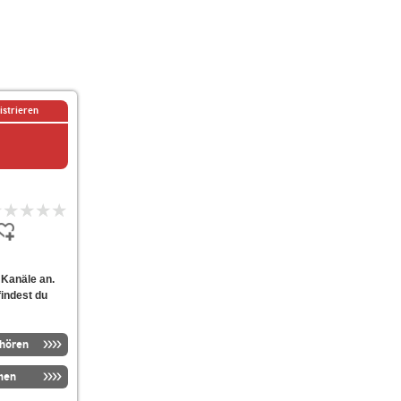
istrieren
Kanäle an.
findest du
nhören
men