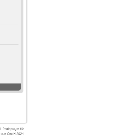
|
Radioplayer für
star GmbH 2024