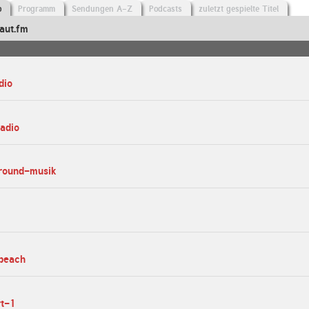
o
Programm
Sendungen A-Z
Podcasts
zuletzt gespielte Titel
aut.fm
dio
radio
ground-musik
sbeach
rt-1