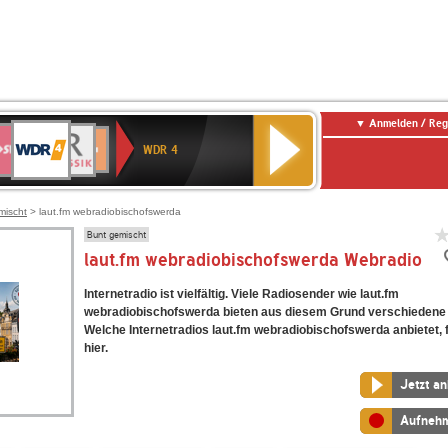
Anmelden / Reg
WDR
WR3
BR-
Deutschlandfunk
NDR
Deutschlandfunk
SWR
4
WDR 4
KLASSIK
2
Kultur
Kultur
E
ENNE
mischt
> laut.fm webradiobischofswerda
Bunt gemischt
laut.fm webradiobischofswerda Webradio
Internetradio ist vielfältig. Viele Radiosender wie laut.fm
webradiobischofswerda bieten aus diesem Grund verschiedene 
Welche Internetradios laut.fm webradiobischofswerda anbietet, 
hier.
Jetzt a
Aufneh