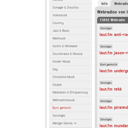
Info
Webradi
Schlager & Discofox
Webradios von l
Volksmusik
15842 Webradio
Country
Sonstiges
Jazz & Blues
laut.fm anti-ra
Weltmusik
Gothic & Mittelalter
Sonstiges
laut.fm jason-
Soundtracks & Musical
Kinder-Musik
Bunt gemischt
Gay
laut.fm under
Christliche Musik
Sonstiges
Gospel
laut.fm tekk
Meditation & Entspannung
Weihnachtsmusik
Sonstiges
laut.fm pirate
Bunt gemischt
Sonstiges
Sonstiges
Weniger Genres
laut.fm munda