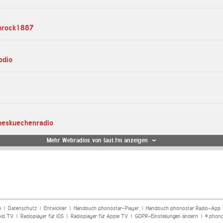
chrock1887
odio
heskuechenradio
Mehr Webradios von laut.fm anzeigen
m
|
Datenschutz
|
Entwickler
|
Handbuch phonostar-Player
|
Handbuch phonostar Radio-App
oid TV
|
Radioplayer für iOS
|
Radioplayer für Apple TV
|
GDPR-Einstellungen ändern
| © phono