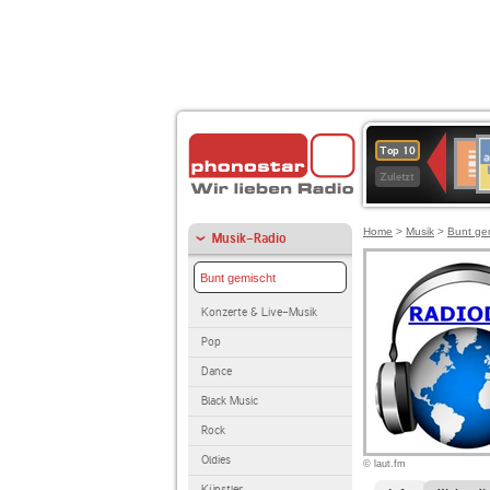
A
Deuts
Top 10
B
Kultu
Zuletzt
Home
>
Musik
>
Bunt ge
Musik-Radio
Bunt gemischt
Konzerte & Live-Musik
Pop
Dance
Black Music
Rock
Oldies
© laut.fm
Künstler