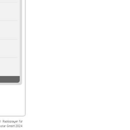
|
Radioplayer für
star GmbH 2024