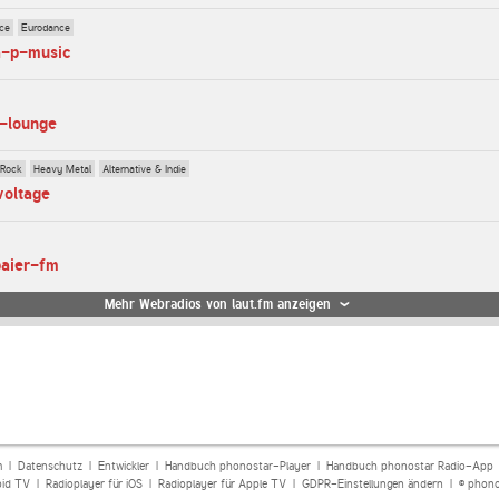
ce
Eurodance
a-p-music
s-lounge
 Rock
Heavy Metal
Alternative & Indie
voltage
baier-fm
Mehr Webradios von laut.fm anzeigen
m
|
Datenschutz
|
Entwickler
|
Handbuch phonostar-Player
|
Handbuch phonostar Radio-App
oid TV
|
Radioplayer für iOS
|
Radioplayer für Apple TV
|
GDPR-Einstellungen ändern
| © phono