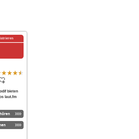
istrieren
odif bieten
os laut.fm
nhören
men