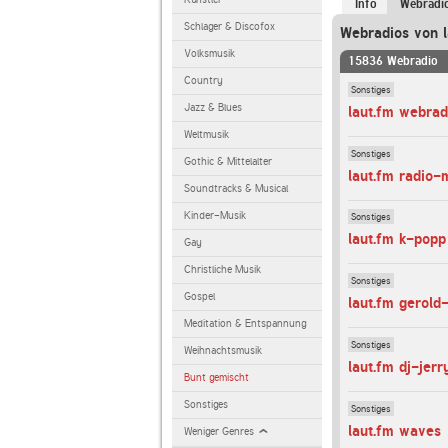
Info
Webradi
Schlager & Discofox
Webradios von l
Volksmusik
15836 Webradio
Country
Sonstiges
Jazz & Blues
laut.fm webra
Weltmusik
Sonstiges
Gothic & Mittelalter
laut.fm radio-
Soundtracks & Musical
Kinder-Musik
Sonstiges
laut.fm k-popp
Gay
Christliche Musik
Sonstiges
Gospel
laut.fm gerold
Meditation & Entspannung
Sonstiges
Weihnachtsmusik
laut.fm dj-jerr
Bunt gemischt
Sonstiges
Sonstiges
laut.fm waves
Weniger Genres