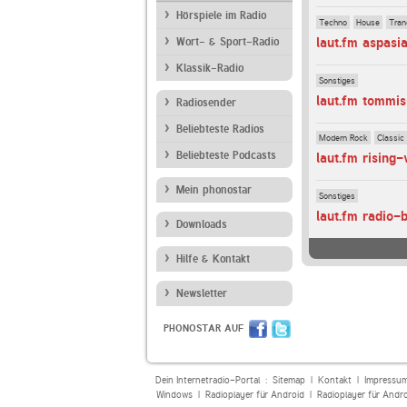
Hörspiele im Radio
Techno
House
Tran
laut.fm aspasi
Wort- & Sport-Radio
Klassik-Radio
Sonstiges
laut.fm tommi
Radiosender
Beliebteste Radios
Modern Rock
Classic
Beliebteste Podcasts
laut.fm rising-
Mein phonostar
Sonstiges
laut.fm radio-
Downloads
Hilfe & Kontakt
Newsletter
PHONOSTAR AUF
Dein Internetradio-Portal :
Sitemap
|
Kontakt
|
Impressu
Windows
|
Radioplayer für Android
|
Radioplayer für Andr