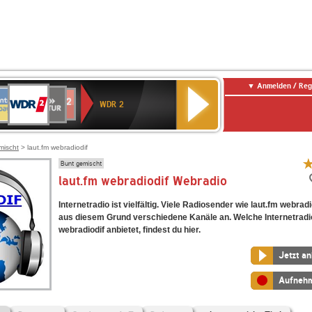
Anmelden / Reg
WDR
NTENNE
SWR
chlandfunk
Deutschlandfunk
80er
SWR3
WDR
BR-
NDR
2
WDR 2
AYERN
Kultur
r
90er
4
KLASSIK
2
OLDIE
ANTENNE
mischt
> laut.fm webradiodif
Bunt gemischt
laut.fm webradiodif Webradio
Internetradio ist vielfältig. Viele Radiosender wie laut.fm webradi
aus diesem Grund verschiedene Kanäle an. Welche Internetradi
webradiodif anbietet, findest du hier.
Jetzt a
Aufneh