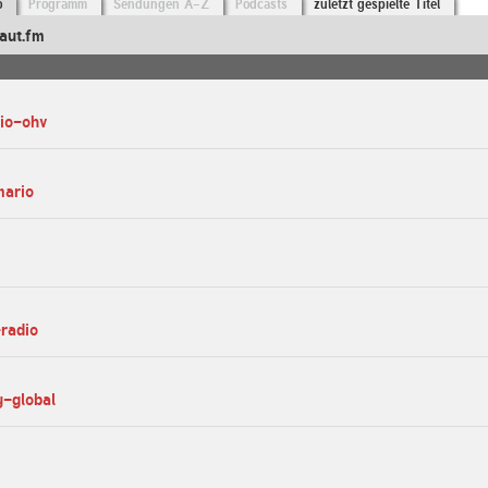
o
Programm
Sendungen A-Z
Podcasts
zuletzt gespielte Titel
aut.fm
dio-ohv
mario
-radio
y-global