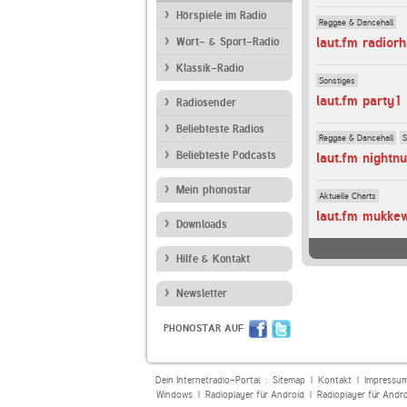
Hörspiele im Radio
Reggae & Dancehall
laut.fm radior
Wort- & Sport-Radio
Klassik-Radio
Sonstiges
laut.fm party1
Radiosender
Beliebteste Radios
Reggae & Dancehall
S
Beliebteste Podcasts
laut.fm nightn
Mein phonostar
Aktuelle Charts
laut.fm mukkew
Downloads
Hilfe & Kontakt
Newsletter
PHONOSTAR AUF
Dein Internetradio-Portal :
Sitemap
|
Kontakt
|
Impressu
Windows
|
Radioplayer für Android
|
Radioplayer für Andr