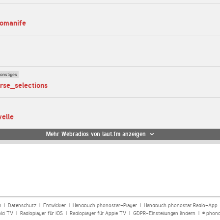
homanife
onstiges
urse_selections
elle
Mehr Webradios von laut.fm anzeigen
m
|
Datenschutz
|
Entwickler
|
Handbuch phonostar-Player
|
Handbuch phonostar Radio-App
oid TV
|
Radioplayer für iOS
|
Radioplayer für Apple TV
|
GDPR-Einstellungen ändern
| © phono