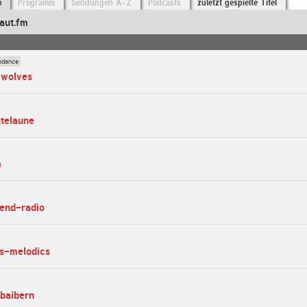
o
Programm
Sendungen A-Z
Podcasts
zuletzt gespielte Titel
aut.fm
odance
wwolves
utelaune
m
bend-radio
ss-melodics
abaibern