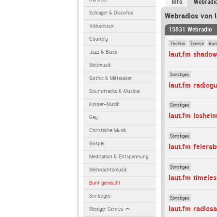
Info
Webradi
Schlager & Discofox
Webradios von l
Volksmusik
15831 Webradio
Country
Techno
Trance
Eur
Jazz & Blues
laut.fm shado
Weltmusik
Sonstiges
Gothic & Mittelalter
laut.fm radiog
Soundtracks & Musical
Kinder-Musik
Sonstiges
laut.fm loshei
Gay
Christliche Musik
Sonstiges
Gospel
laut.fm feiera
Meditation & Entspannung
Sonstiges
Weihnachtsmusik
laut.fm timele
Bunt gemischt
Sonstiges
Sonstiges
laut.fm radios
Weniger Genres