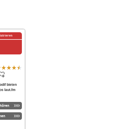
istrieren
odif bieten
os laut.fm
nhören
men