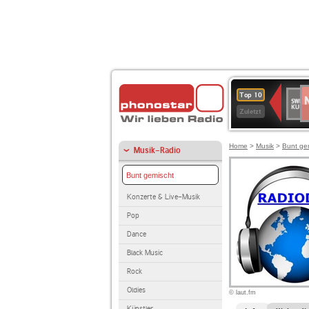
N
SWR
Top 10
2
Kultu
Zuletzt
Home
>
Musik
>
Bunt ge
Musik-Radio
Bunt gemischt
Konzerte & Live-Musik
Pop
Dance
Black Music
Rock
Oldies
© laut.fm
Künstler