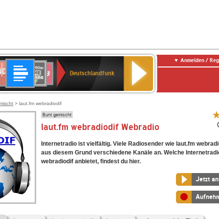
Anmelden / Reg
Deutschlandfunk
DR
80er
SWR3
Deutschlandfunk
90er
r
OLDIE
ANTENNE
mischt
> laut.fm webradiodif
Bunt gemischt
laut.fm webradiodif Webradio
Internetradio ist vielfältig. Viele Radiosender wie laut.fm webradi
aus diesem Grund verschiedene Kanäle an. Welche Internetradi
webradiodif anbietet, findest du hier.
Jetzt a
Aufneh