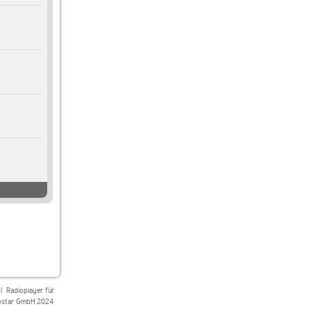
|
Radioplayer für
star GmbH 2024