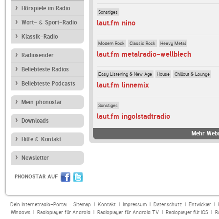
Hörspiele im Radio
Sonstiges
laut.fm nino
Wort- & Sport-Radio
Klassik-Radio
Modern Rock
Classic Rock
Heavy Metal
laut.fm metalradio-wellblech
Radiosender
Beliebteste Radios
Easy Listening & New Age
House
Chillout & Lounge
Beliebteste Podcasts
laut.fm linnemix
Mein phonostar
Sonstiges
laut.fm ingolstadtradio
Downloads
Mehr Webr
Hilfe & Kontakt
Newsletter
PHONOSTAR AUF
Dein Internetradio-Portal :
Sitemap
|
Kontakt
|
Impressum
|
Datenschutz
|
Entwickler
|
Windows
|
Radioplayer für Android
|
Radioplayer für Android TV
|
Radioplayer für iOS
|
R