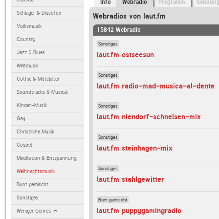
Info
Webradio
Programm
Sendun
Schlager & Discofox
Webradios von laut.fm
Volksmusik
15842 Webradio
Country
Sonstiges
Jazz & Blues
laut.fm ostseesun
Weltmusik
Sonstiges
Gothic & Mittelalter
laut.fm radio-mad-musica-al-dente
Soundtracks & Musical
Kinder-Musik
Sonstiges
laut.fm niendorf-schnelsen-mix
Gay
Christliche Musik
Sonstiges
Gospel
laut.fm steinhagen-mix
Meditation & Entspannung
Sonstiges
Weihnachtsmusik
laut.fm stahlgewitter
Bunt gemischt
Sonstiges
Bunt gemischt
laut.fm puppygamingradio
Weniger Genres