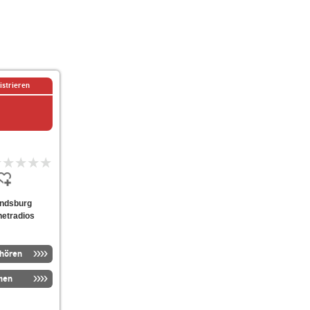
istrieren
rendsburg
netradios
nhören
men