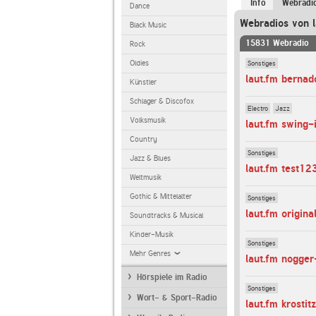
Info
Webradi
Dance
Webradios von l
Black Music
15831 Webradio
Rock
Sonstiges
Oldies
laut.fm bernad
Künstler
Schlager & Discofox
Electro
Jazz
Volksmusik
laut.fm swing-
Country
Sonstiges
Jazz & Blues
laut.fm test12
Weltmusik
Gothic & Mittelalter
Sonstiges
laut.fm origin
Soundtracks & Musical
Kinder-Musik
Sonstiges
Mehr Genres
laut.fm nogge
Hörspiele im Radio
Sonstiges
Wort- & Sport-Radio
laut.fm krostit