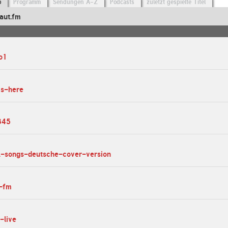
o
Programm
Sendungen A-Z
Podcasts
zuletzt gespielte Titel
aut.fm
o1
is-here
345
al-songs-deutsche-cover-version
r-fm
z-live