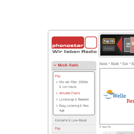
N
SWR
Top 10
2
Kultu
Zuletzt
Home
>
Musik
>
Pop
>
A
Musik-Radio
Pop
Hits der 90er, 2000er
& von heute
Aktuelle Charts
Lovesongs & Balladen
Easy Listening & New
Age
Konzerte & Live-Musik
© laut.fm
Pop