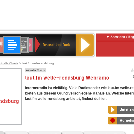
Anmelden / Reg
Deutschlandfunk
DR
80er
SWR3
Deutschlandfunk
90er
r
OLDIE
ANTENNE
ktuelle Charts
> laut.fm welle-rendsburg
Aktuelle Charts
laut.fm welle-rendsburg Webradio
Internetradio ist vielfältig. Viele Radiosender wie laut.fm welle-
bieten aus diesem Grund verschiedene Kanäle an. Welche Inter
laut.fm welle-rendsburg anbietet, findest du hier.
Jetzt a
Aufneh