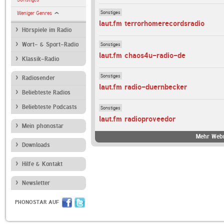
Sonstiges
Weniger Genres
laut.fm terrorhomerecordsradio
Hörspiele im Radio
Sonstiges
Wort- & Sport-Radio
laut.fm chaos4u-radio-de
Klassik-Radio
Sonstiges
Radiosender
laut.fm radio-duernbecker
Beliebteste Radios
Beliebteste Podcasts
Sonstiges
laut.fm radioproveedor
Mein phonostar
Mehr Webr
Downloads
Hilfe & Kontakt
Newsletter
PHONOSTAR AUF