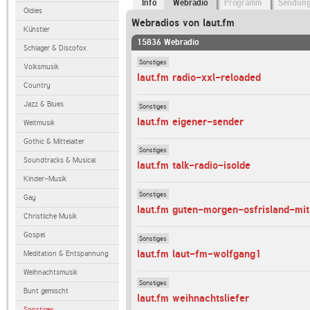
Info
Webradio
Programm
Sendun
Oldies
Webradios von laut.fm
Künstler
15836 Webradio
Schlager & Discofox
Sonstiges
Volksmusik
laut.fm radio-xxl-reloaded
Country
Jazz & Blues
Sonstiges
laut.fm eigener-sender
Weltmusik
Gothic & Mittelalter
Sonstiges
Soundtracks & Musical
laut.fm talk-radio-isolde
Kinder-Musik
Sonstiges
Gay
laut.fm guten-morgen-osfrisland-mi
Christliche Musik
Gospel
Sonstiges
laut.fm laut-fm-wolfgang1
Meditation & Entspannung
Weihnachtsmusik
Sonstiges
Bunt gemischt
laut.fm weihnachtsliefer
Sonstiges