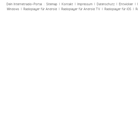
Dein Internetradio-Portal :
Sitemap
|
Kontakt
|
Impressum
|
Datenschutz
|
Entwickler
|
Windows
|
Radioplayer für Android
|
Radioplayer für Android TV
|
Radioplayer für iOS
|
R