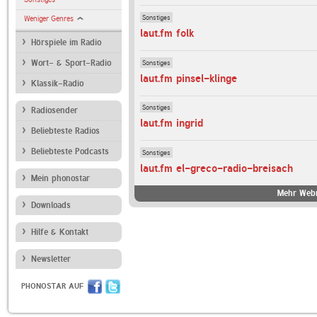
Sonstiges
Weniger Genres
laut.fm folk
Hörspiele im Radio
Sonstiges
Wort- & Sport-Radio
laut.fm pinsel-klinge
Klassik-Radio
Sonstiges
Radiosender
laut.fm ingrid
Beliebteste Radios
Beliebteste Podcasts
Sonstiges
laut.fm el-greco-radio-breisach
Mein phonostar
Mehr Webr
Downloads
Hilfe & Kontakt
Newsletter
PHONOSTAR AUF