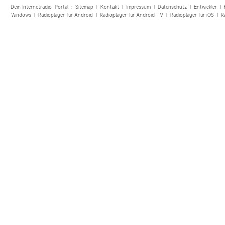
Dein Internetradio-Portal :
Sitemap
|
Kontakt
|
Impressum
|
Datenschutz
|
Entwickler
|
Windows
|
Radioplayer für Android
|
Radioplayer für Android TV
|
Radioplayer für iOS
|
R