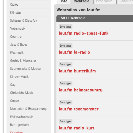
Info
Webradio
Programm
Sendun
Oldies
Webradios von laut.fm
Künstler
15831 Webradio
Schlager & Discofox
Sonstiges
Volksmusik
laut.fm radio-spass-funk
Country
Jazz & Blues
Sonstiges
laut.fm la-radio
Weltmusik
Gothic & Mittelalter
Sonstiges
Soundtracks & Musical
laut.fm butterflyfm
Kinder-Musik
Sonstiges
Gay
laut.fm heimatcountry
Christliche Musik
Gospel
Sonstiges
laut.fm tonemonster
Meditation & Entspannung
Weihnachtsmusik
Sonstiges
Bunt gemischt
laut.fm radio-kurt
Sonstiges