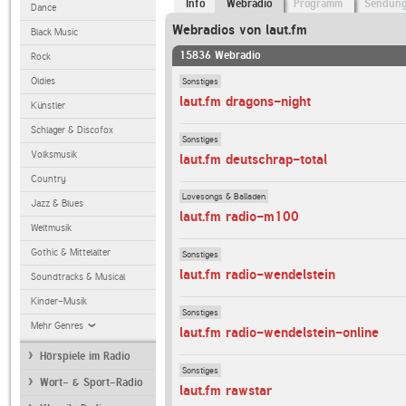
Info
Webradio
Programm
Sendun
Dance
Webradios von laut.fm
Black Music
15836 Webradio
Rock
Sonstiges
Oldies
laut.fm dragons-night
Künstler
Schlager & Discofox
Sonstiges
Volksmusik
laut.fm deutschrap-total
Country
Lovesongs & Balladen
Jazz & Blues
laut.fm radio-m100
Weltmusik
Gothic & Mittelalter
Sonstiges
laut.fm radio-wendelstein
Soundtracks & Musical
Kinder-Musik
Sonstiges
Mehr Genres
laut.fm radio-wendelstein-online
Hörspiele im Radio
Sonstiges
Wort- & Sport-Radio
laut.fm rawstar