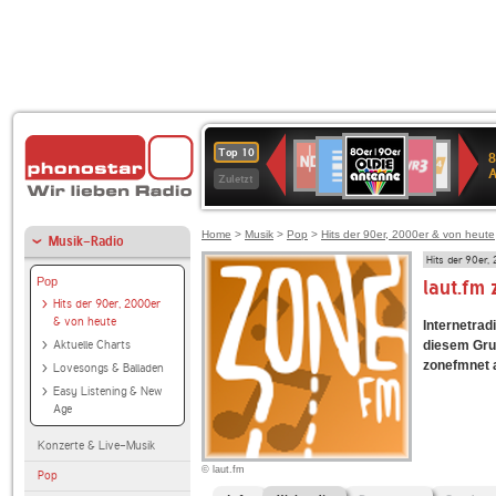
80er
Deutschlandfunk
SWR3
NDR
WDR
SWR
Top 10
8
90er
2
4
Kultur
Zuletzt
OLDIE
ANTENNE
Home
>
Musik
>
Pop
>
Hits der 90er, 2000er & von heute
Musik-Radio
Hits der 90er,
Pop
laut.fm
Hits der 90er, 2000er
& von heute
Internetradi
Aktuelle Charts
diesem Grun
zonefmnet an
Lovesongs & Balladen
Easy Listening & New
Age
Konzerte & Live-Musik
© laut.fm
Pop