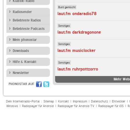
Klassik-Radio
Bunt gemischt
Radiosender
laut.fm ondaradio78
Beliebteste Radios
Sonstiges
Beliebteste Podcasts
laut.fm darkdragonone
Mein phonostar
Sonstiges
laut.fm musiclocker
Downloads
Hilfe & Kontakt
Sonstiges
laut.fm ruhrpottzorro
Newsletter
Mehr Webr
PHONOSTAR AUF
Dein Internetradio-Portal :
Sitemap
|
Kontakt
|
Impressum
|
Datenschutz
|
Entwickler
|
Windows
|
Radioplayer für Android
|
Radioplayer für Android TV
|
Radioplayer für iOS
|
R