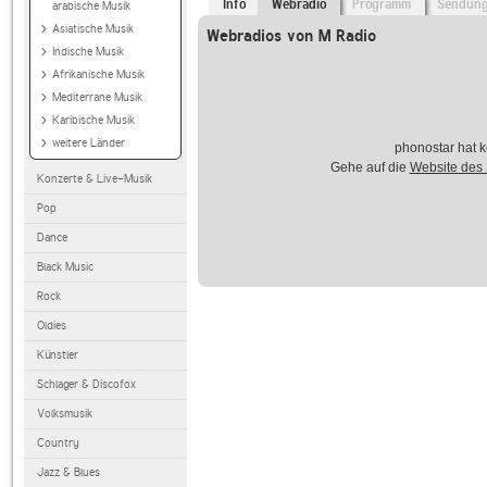
Info
Webradio
Programm
Sendun
arabische Musik
Asiatische Musik
Webradios von M Radio
Indische Musik
Afrikanische Musik
Mediterrane Musik
Karibische Musik
weitere Länder
phonostar hat k
Gehe auf die
Website des
Konzerte & Live-Musik
Pop
Dance
Black Music
Rock
Oldies
Künstler
Schlager & Discofox
Volksmusik
Country
Jazz & Blues