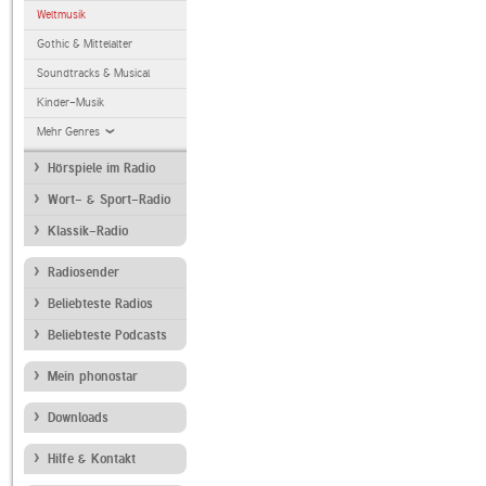
Weltmusik
Gothic & Mittelalter
Soundtracks & Musical
Kinder-Musik
Mehr Genres
Hörspiele im Radio
Wort- & Sport-Radio
Klassik-Radio
Radiosender
Beliebteste Radios
Beliebteste Podcasts
Mein phonostar
Downloads
Hilfe & Kontakt