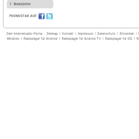
Newsletter
PHONOSTAR AUF
Dein Internetradio-Portal :
Sitemap
|
Kontakt
|
Impressum
|
Datenschutz
|
Entwickler
|
Windows
|
Radioplayer für Android
|
Radioplayer für Android TV
|
Radioplayer für iOS
|
R