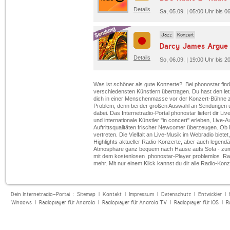
Details
Sa, 05.09. | 05:00 Uhr bis 
Jazz
Konzert
Details
So, 06.09. | 19:00 Uhr bis 20
Was ist schöner als gute Konzerte? Bei phonostar fin
verschiedensten Künstlern übertragen. Du hast den letz
dich in einer Menschenmasse vor der Konzert-Bühne zu
Problem, denn bei der großen Auswahl an Sendungen u
dabei. Das Internetradio-Portal phonostar liefert dir Li
und internationale Künstler "in concert" erleben, Li
Auftrittsqualitäten frischer Newcomer überzeugen. Ob
vertreten. Die Vielfalt an Live-Musik im Webradio bie
Highlights aktueller Radio-Konzerte, aber auch legendär
Atmosphäre ganz bequem nach Hause aufs Sofa - zum 
mit dem kostenlosen phonostar-Player problemlos Radi
mehr. Mit nur einem Klick kannst du dir alle Radio-Konz
Dein Internetradio-Portal :
Sitemap
|
Kontakt
|
Impressum
|
Datenschutz
|
Entwickler
|
Windows
|
Radioplayer für Android
|
Radioplayer für Android TV
|
Radioplayer für iOS
|
R