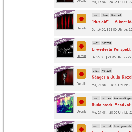
Details
Mo, 17.08. | 20:03 Uhr bis 
Jazz
Blues
Konzert
"Hut ab!" – Albert 
Details
So, 16.08. | 19:00 Uhr bis 20
Jazz
Konzert
Erweiterte Perspekt
Details
Di, 25.08. | 21:05 Uhr bis 2
Jazz
Konzert
Details
Mo, 24.08. | 19:30 Uhr bis 2
Jazz
Konzert
Weltmusik gem
Rudolstadt-Festival:
Details
Mo, 24.08. | 20:00 Uhr bis 2
Jazz
Konzert
Bunt gemischt