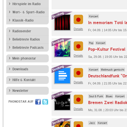
Hörspiele im Radio
Wort- & Sport-Radio
Konzert
Klassik-Radio
In memoriam Totó 
Details
Fr, 04.09. | 14:05 Uhr bis 1
Radiosender
Beliebteste Radios
Pop
Konzert
Beliebteste Podcasts
Details
Sa, 29.08. | 19:05 Uhr bis 2
Mein phonostar
Downloads
Konzert
Weltmusik gemischt
Deutschlandfunk "O
Hilfe & Kontakt
Details
Fr, 04.09. | 21:05 Uhr bis 2
Newsletter
Soul & Funk
Blues
Konzert
PHONOSTAR AUF
Details
Mo, 31.08. | 20:03 Uhr bis 
Jazz
Konzert