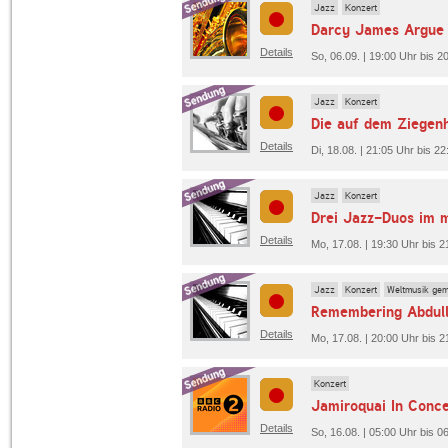
Jazz
Konzert
Details
So, 06.09. | 19:00 Uhr bis 20
Jazz
Konzert
Details
Di, 18.08. | 21:05 Uhr bis 2
Jazz
Konzert
Details
Mo, 17.08. | 19:30 Uhr bis 2
Jazz
Konzert
Weltmusik gem
Remembering Abdull
Details
Mo, 17.08. | 20:00 Uhr bis 2
Konzert
Jamiroquai In Conce
Details
So, 16.08. | 05:00 Uhr bis 