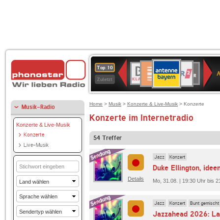
ANTENNE
Deutschlandfunk
WDR
BR-
Deutschlandfunk
80er
SWR3
WDR
NDR
SWR
Top 10
BAYERN
Kultur
2
KLASSIK
90er
4
2
Kultur
Zuletzt
OLDIE
ANTENNE
Home
>
Musik
>
Konzerte & Live-Musik
> Konzerte
Musik-Radio
Konzerte im Internetradio
Konzerte & Live-Musik
Konzerte
54
Treffer
Live-Musik
Jazz
Konzert
Details
Mo, 31.08. | 19:30 Uhr bis 2
Jazz
Konzert
Bunt gemischt