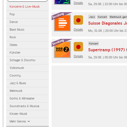
Details
Sa, 29.08. | 22:00 Uhr bis 
Konzerte & Live-Musik
Pop
Jazz
Konzert
Weltmusik gem
Dance
Suisse Diagonales J
Black Music
Details
Mo, 31.08. | 20:00 Uhr bis 2
Rock
Konzert
Oldies
Supertramp (1997)
Künstler
Details
Sa, 29.08. | 05:00 Uhr bis 
Schlager & Discofox
Volksmusik
Country
Jazz & Blues
Weltmusik
Gothic & Mittelalter
Soundtracks & Musical
Kinder-Musik
Mehr Genres