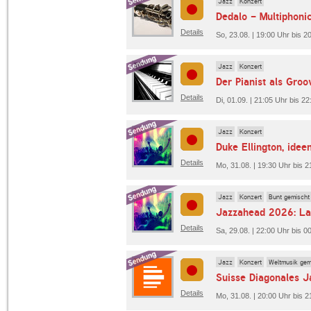
Jazz
Konzert
Dedalo - Multiphonic
Details
So, 23.08. | 19:00 Uhr bis 20
Jazz
Konzert
Der Pianist als Groo
Details
Di, 01.09. | 21:05 Uhr bis 2
Jazz
Konzert
Details
Mo, 31.08. | 19:30 Uhr bis 2
Jazz
Konzert
Bunt gemischt
Details
Sa, 29.08. | 22:00 Uhr bis 
Jazz
Konzert
Weltmusik gem
Suisse Diagonales J
Details
Mo, 31.08. | 20:00 Uhr bis 2