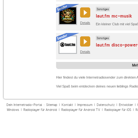
Sonstiges
laut.fm mc-musik
Details
Ein kleiner Club mit viel Spa
Sonstiges
laut.fm disco-powe
Details
Meh
Hier findest du viele Internetradiosender zum direkte
Viel Spaß beim entdecken deines neuen lieblings Radi
Dein Internetradio-Portal :
Sitemap
|
Kontakt
|
Impressum
|
Datenschutz
|
Entwickler
|
Windows
|
Radioplayer für Android
|
Radioplayer für Android TV
|
Radioplayer für iOS
|
R