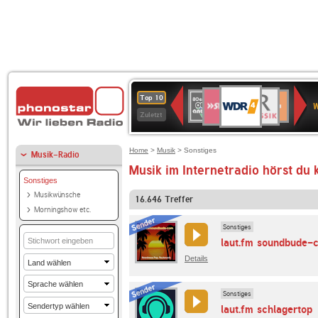
WDR
SWR3
BR-
80er
Deutschlandfunk
NDR
Deutschlandfun
SWR
Top 10
4
W
KLASSIK
90er
2
Kultur
Kultur
Zuletzt
OLDIE
ANTENNE
Home
>
Musik
> Sonstiges
Musik-Radio
Musik im Internetradio hörst du 
Sonstiges
Musikwünsche
16.646
Treffer
Morningshow etc.
Sonstiges
laut.fm soundbude-
Details
Sonstiges
laut.fm schlagertop