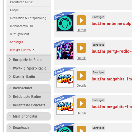
Christliche Musik
Gospel
Sonstiges
Meditation & Entspannung
laut.fm antennewolp
Weihnachtsmusik
Details
Bunt gemischt
Sonstiges
Sonstiges
Weniger Genres
laut.fm party-radio
Details
Hörspiele im Radio
Wort- & Sport-Radio
Sonstiges
Klassik-Radio
laut.fm megahits-f
Details
Radiosender
Beliebteste Radios
Sonstiges
Beliebteste Podcasts
laut.fm megahits-fm
Details
Mein phonostar
Downloads
Sonstiges