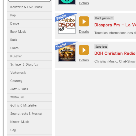
Details
Konzerte & Live-Musik
Pop
Bunt gemischt
Dance
Diaspora Fm - La Vo
Black Music
Details
Rock
Sonstiges
Oldies
DOH Christian Radio
Künstler
Details
Christian Music, Chat-Show
Schlager & Discofox
Volksmusik
Country
Jazz & Blues
Weltmusik
Gothic & Mittelalter
Soundtracks & Musical
Kinder-Musik
Gay