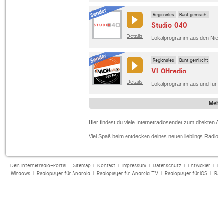
Regionales
Bunt gemischt
Studio 040
Details
Lokalprogramm aus den Nie
Regionales
Bunt gemischt
VLOHradio
Details
Lokalprogramm aus und für 
Meh
Hier findest du viele Internetradiosender zum direkte
Viel Spaß beim entdecken deines neuen lieblings Radi
Dein Internetradio-Portal :
Sitemap
|
Kontakt
|
Impressum
|
Datenschutz
|
Entwickler
|
Windows
|
Radioplayer für Android
|
Radioplayer für Android TV
|
Radioplayer für iOS
|
R