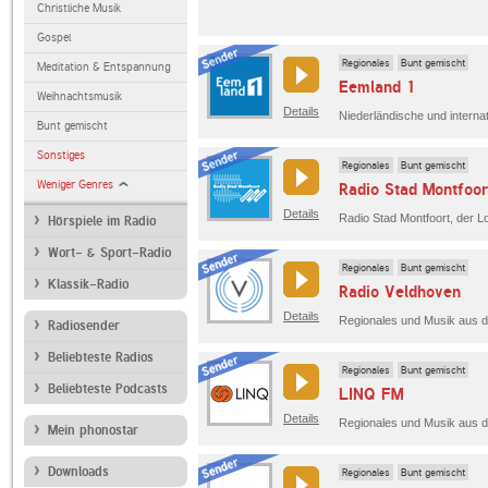
Christliche Musik
Gospel
Regionales
Bunt gemischt
Meditation & Entspannung
Eemland 1
Weihnachtsmusik
Details
Bunt gemischt
Sonstiges
Regionales
Bunt gemischt
Weniger Genres
Radio Stad Montfoo
Details
Radio Stad Montfoort, der L
Hörspiele im Radio
Wort- & Sport-Radio
Regionales
Bunt gemischt
Klassik-Radio
Radio Veldhoven
Details
Regionales und Musik aus d
Radiosender
Beliebteste Radios
Regionales
Bunt gemischt
Beliebteste Podcasts
LINQ FM
Details
Regionales und Musik aus d
Mein phonostar
Downloads
Regionales
Bunt gemischt