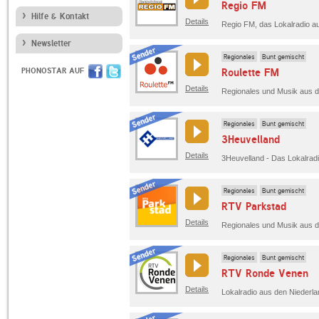
Regio FM
Hilfe & Kontakt
Details
Regio FM, das Lokalradio a
Newsletter
Regionales
Bunt gemischt
PHONOSTAR AUF
Roulette FM
Details
Regionales und Musik aus d
Regionales
Bunt gemischt
3Heuvelland
Details
3Heuvelland - Das Lokalrad
Regionales
Bunt gemischt
RTV Parkstad
Details
Regionales und Musik aus d
Regionales
Bunt gemischt
RTV Ronde Venen
Details
Lokalradio aus den Niederla