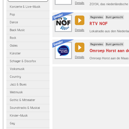
Details
ZO!34, das niederländische
Konzerte & Live-Musik
Pop
Regionales
Bunt gemischt
Dance
RTV NOF
Black Music
Details
Lokalradio aus den Niederla
Rock
Regionales
Bunt gemischt
Oldies
Omroep Horst aan d
Künstler
Details
Schlager & Discofox
Volksmusik
Country
Jazz & Blues
Weltmusik
Gothic & Mittelalter
Soundtracks & Musical
Kinder-Musik
Gay