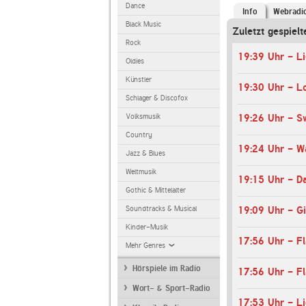
Dance
Info
Webradi
Black Music
Zuletzt gespiel
Rock
19:39 Uhr - Li
Oldies
Künstler
19:30 Uhr - Lo
Schlager & Discofox
Volksmusik
19:26 Uhr - Swe
Country
19:24 Uhr - W
Jazz & Blues
Weltmusik
19:15 Uhr - D
Gothic & Mittelalter
Soundtracks & Musical
19:09 Uhr - Gi
Kinder-Musik
17:56 Uhr - Fl
Mehr Genres
Hörspiele im Radio
17:56 Uhr - Fl
Wort- & Sport-Radio
17:53 Uhr - Li