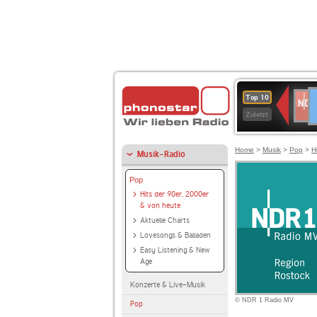
D
NDR
Top 10
2
Zuletzt
Home
>
Musik
>
Pop
>
H
Musik-Radio
Pop
Hits der 90er, 2000er
& von heute
Aktuelle Charts
Lovesongs & Balladen
Easy Listening & New
Age
Konzerte & Live-Musik
© NDR 1 Radio MV
Pop