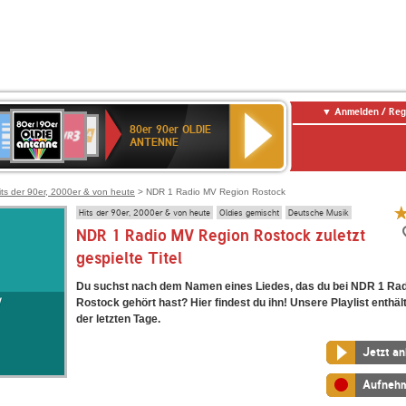
Anmelden / Reg
80er
eutschlandfunk
SWR3
WDR
SWR
80er 90er OLDIE
90er
4
Kultur
ANTENNE
OLDIE
ANTENNE
its der 90er, 2000er & von heute
> NDR 1 Radio MV Region Rostock
Hits der 90er, 2000er & von heute
Oldies gemischt
Deutsche Musik
NDR 1 Radio MV Region Rostock zuletzt
gespielte Titel
Du suchst nach dem Namen eines Liedes, das du bei NDR 1 Ra
Rostock gehört hast? Hier findest du ihn! Unsere Playlist enthält
der letzten Tage.
Jetzt a
Aufneh