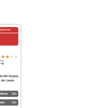
istrieren
dio MV Region
 die Lieder
nhören
men