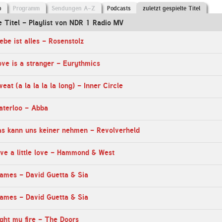
o
Programm
Sendungen A-Z
Podcasts
zuletzt gespielte Titel
te Titel - Playlist von NDR 1 Radio MV
ebe ist alles - Rosenstolz
ve is a stranger - Eurythmics
at (a la la la la long) - Inner Circle
aterloo - Abba
as kann uns keiner nehmen - Revolverheld
ve a little love - Hammond & West
ames - David Guetta & Sia
ames - David Guetta & Sia
ght my fire - The Doors