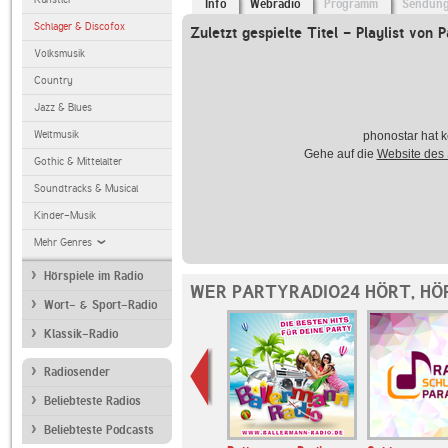
Info
Webradio
Programm
Sendun
Schlager & Discofox
Zuletzt gespielte Titel - Playlist von 
Volksmusik
Country
Jazz & Blues
Weltmusik
phonostar hat k
Gehe auf die
Website des
Gothic & Mittelalter
Soundtracks & Musical
Kinder-Musik
Mehr Genres
Hörspiele im Radio
WER PARTYRADIO24 HÖRT, HÖ
Wort- & Sport-Radio
Klassik-Radio
Radiosender
Beliebteste Radios
Beliebteste Podcasts