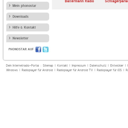
imatmelodie
SUNSHINE LIVE
Ballermann Radio
Schlagerpara
Mein phonostar
Downloads
Hilfe & Kontakt
Newsletter
PHONOSTAR AUF
Dein Internetradio-Portal :
Sitemap
|
Kontakt
|
Impressum
|
Datenschutz
|
Entwickler
|
Windows
|
Radioplayer für Android
|
Radioplayer für Android TV
|
Radioplayer für iOS
|
R