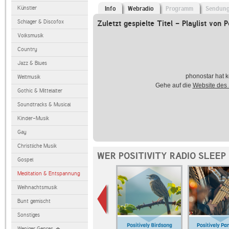
Künstler
Info
Webradio
Programm
Sendun
Schlager & Discofox
Zuletzt gespielte Titel - Playlist von P
Volksmusik
Country
Jazz & Blues
phonostar hat k
Weltmusik
Gehe auf die
Website des
Gothic & Mittelalter
Soundtracks & Musical
Kinder-Musik
Gay
Christliche Musik
WER POSITIVITY RADIO SLEEP
Gospel
Meditation & Entspannung
Weihnachtsmusik
Bunt gemischt
Sonstiges
Weniger Genres