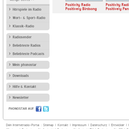
obbits-welt
Positivity Radio
Positivity Radio
Positivity Rad
Positively 1960s
Positively Birdsong
Positively Pan
Hörspiele im Radio
Wort- & Sport-Radio
Klassik-Radio
Radiosender
Beliebteste Radios
Beliebteste Podcasts
Mein phonostar
Downloads
Hilfe & Kontakt
Newsletter
PHONOSTAR AUF
Dein Internetradio-Portal :
Sitemap
|
Kontakt
|
Impressum
|
Datenschutz
|
Entwickler
|