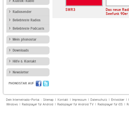
Klassik-Radio
llerwagen
DIE NEUE 107.7
SWR3
Das neue Rad
Radiosender
Livesongs
Seefunk 90er
Beliebteste Radios
Beliebteste Podcasts
Mein phonostar
Downloads
Hilfe & Kontakt
Newsletter
PHONOSTAR AUF
Dein Internetradio-Portal :
Sitemap
|
Kontakt
|
Impressum
|
Datenschutz
|
Entwickler
|
Windows
|
Radioplayer für Android
|
Radioplayer für Android TV
|
Radioplayer für iOS
|
R