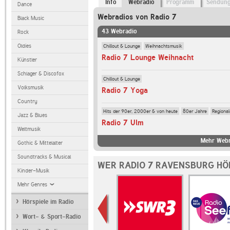
Info
Webradio
Programm
Sendun
Dance
Webradios von Radio 7
Black Music
43 Webradio
Rock
Chillout & Lounge
Weihnachtsmusik
Oldies
Radio 7 Lounge Weihnacht
Künstler
Schlager & Discofox
Chillout & Lounge
Volksmusik
Radio 7 Yoga
Country
Hits der 90er, 2000er & von heute
80er Jahre
Regiona
Jazz & Blues
Radio 7 Ulm
Weltmusik
Mehr Webr
Gothic & Mittelalter
Soundtracks & Musical
WER RADIO 7 RAVENSBURG HÖ
Kinder-Musik
Mehr Genres
Hörspiele im Radio
Wort- & Sport-Radio