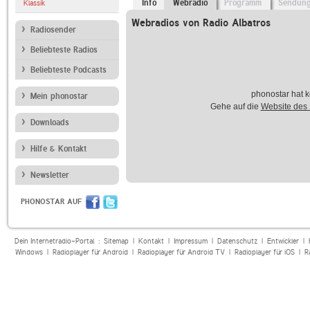
Info
Webradio
Programm
Sendun
Klassik
Webradios von Radio Albatros
Radiosender
Beliebteste Radios
Beliebteste Podcasts
phonostar hat k
Mein phonostar
Gehe auf die
Website des
Downloads
Hilfe & Kontakt
Newsletter
PHONOSTAR AUF
Dein Internetradio-Portal :
Sitemap
|
Kontakt
|
Impressum
|
Datenschutz
|
Entwickler
|
Windows
|
Radioplayer für Android
|
Radioplayer für Android TV
|
Radioplayer für iOS
|
R