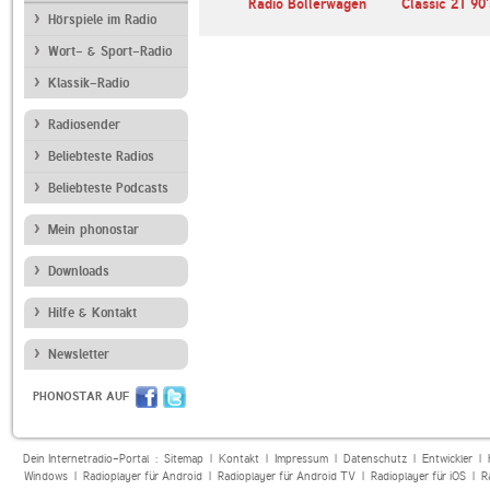
Bayern 3
Radio Bollerwagen
Classic 21 90'
Hörspiele im Radio
Wort- & Sport-Radio
Klassik-Radio
Radiosender
Beliebteste Radios
Beliebteste Podcasts
Mein phonostar
Downloads
Hilfe & Kontakt
Newsletter
PHONOSTAR AUF
Dein Internetradio-Portal :
Sitemap
|
Kontakt
|
Impressum
|
Datenschutz
|
Entwickler
|
Windows
|
Radioplayer für Android
|
Radioplayer für Android TV
|
Radioplayer für iOS
|
R