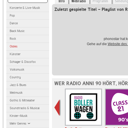
Info
Webradio
Programm
Sendun
Konzerte & Live-Musik
Zuletzt gespielte Titel - Playlist von 
Pop
Dance
Black Music
Rock
phonostar hat k
Gehe auf die
Website des
Oldies
Künstler
Schlager & Discofox
Volksmusik
Country
WER RADIO ANNI 90 HÖRT, HÖ
Jazz & Blues
Weltmusik
Gothic & Mittelalter
Soundtracks & Musical
Kinder-Musik
Mehr Genres