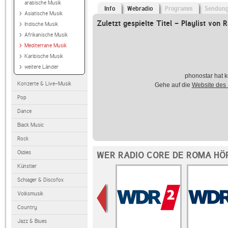
arabische Musik
Info
Webradio
Programm
Sendun
Asiatische Musik
Zuletzt gespielte Titel - Playlist von
Indische Musik
Afrikanische Musik
Mediterrane Musik
Karibische Musik
weitere Länder
phonostar hat k
Konzerte & Live-Musik
Gehe auf die
Website des
Pop
Dance
Black Music
Rock
Oldies
WER RADIO CORE DE ROMA HÖ
Künstler
Schlager & Discofox
Volksmusik
Country
Jazz & Blues