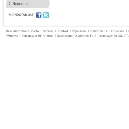
Newsletter
PHONOSTAR AUF
Dein Internetradio-Portal :
Sitemap
|
Kontakt
|
Impressum
|
Datenschutz
|
Entwickler
|
Windows
|
Radioplayer für Android
|
Radioplayer für Android TV
|
Radioplayer für iOS
|
R