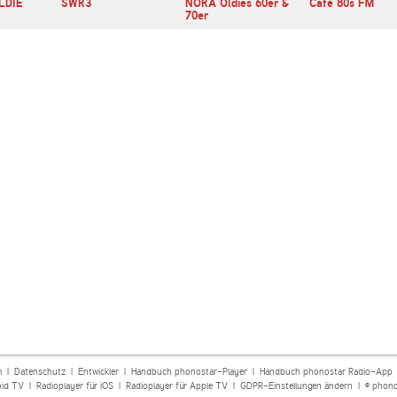
OLDIE
SWR3
NORA Oldies 60er &
Café 80s FM
70er
m
|
Datenschutz
|
Entwickler
|
Handbuch phonostar-Player
|
Handbuch phonostar Radio-App
oid TV
|
Radioplayer für iOS
|
Radioplayer für Apple TV
|
GDPR-Einstellungen ändern
| © phono