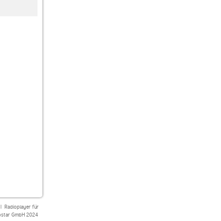
Oldie Welle
80s80s
Schwarzwaldradio
|
Radioplayer für
star GmbH 2024