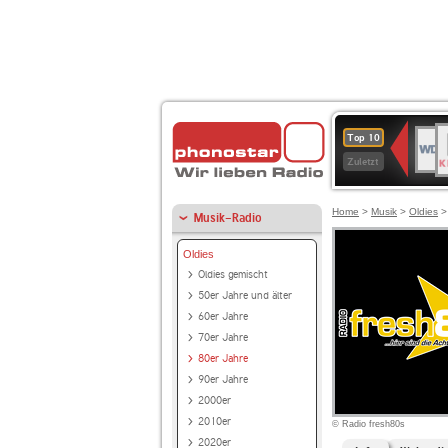
B
WDR
Top 10
K
4
Zuletzt
Home
>
Musik
>
Oldies
Musik-Radio
Oldies
Oldies gemischt
50er Jahre und älter
60er Jahre
70er Jahre
80er Jahre
90er Jahre
2000er
2010er
© Radio fresh80s
2020er