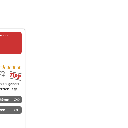
istrieren
h80s gehört
etzten Tage.
nhören
men