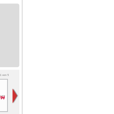
1
von
5