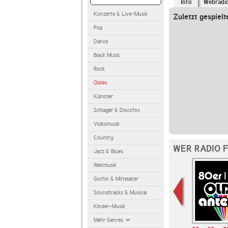
Info
Webradi
Konzerte & Live-Musik
Zuletzt gespielt
Pop
Dance
Black Music
Rock
Oldies
Künstler
Schlager & Discofox
Volksmusik
Country
WER RADIO 
Jazz & Blues
Weltmusik
Gothic & Mittelalter
Soundtracks & Musical
Kinder-Musik
Mehr Genres