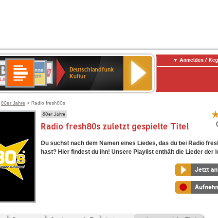
Anmelden / Reg
Deutschlandfunk
R-
ANTENNE
Deutschlandfunk
80er
SWR3
NDR
WDR
SWR
Deutschlandfunk
Kultur
LASSIK
BAYERN
90er
2
2
Kultur
Kultur
OLDIE
ANTENNE
>
80er Jahre
> Radio fresh80s
80er Jahre
Radio fresh80s zuletzt gespielte Titel
Du suchst nach dem Namen eines Liedes, das du bei Radio fres
hast? Hier findest du ihn! Unsere Playlist enthält die Lieder der l
Jetzt a
Aufneh