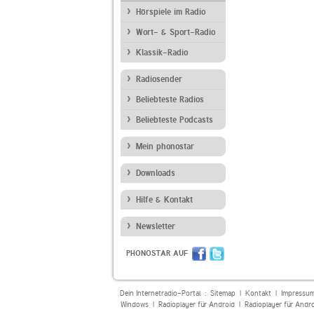
Hörspiele im Radio
Wort- & Sport-Radio
Klassik-Radio
Radiosender
Beliebteste Radios
Beliebteste Podcasts
Mein phonostar
Downloads
Hilfe & Kontakt
Newsletter
PHONOSTAR AUF
Dein Internetradio-Portal :
Sitemap
|
Kontakt
|
Impressu
Windows
|
Radioplayer für Android
|
Radioplayer für Andr