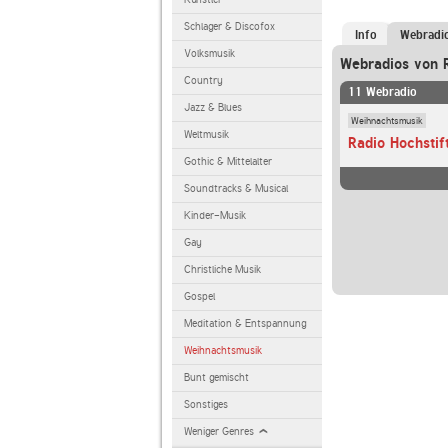
Schlager & Discofox
Info
Webradi
Volksmusik
Webradios von R
Country
11 Webradio
Jazz & Blues
Weihnachtsmusik
Weltmusik
Radio Hochstif
Gothic & Mittelalter
Soundtracks & Musical
Kinder-Musik
Gay
Christliche Musik
Gospel
Meditation & Entspannung
Weihnachtsmusik
Bunt gemischt
Sonstiges
Weniger Genres