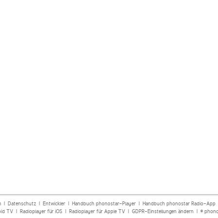
m
|
Datenschutz
|
Entwickler
|
Handbuch phonostar-Player
|
Handbuch phonostar Radio-App
oid TV
|
Radioplayer für iOS
|
Radioplayer für Apple TV
|
GDPR-Einstellungen ändern
| © phono