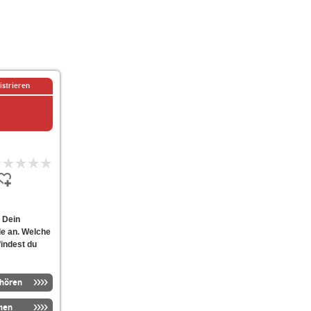
istrieren
t Dein
e an. Welche
findest du
nhören
men