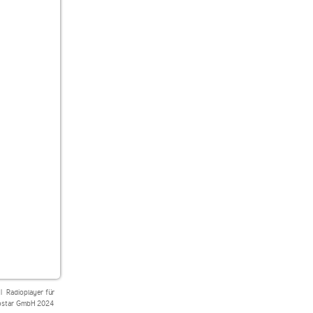
|
Radioplayer für
star GmbH 2024