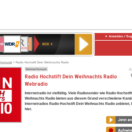
Anmelden / Reg
WDR
WR3
BR-
Deutschlandfunk
NDR
Deutschlandfunk
SWR
4
WDR 4
KLASSIK
2
Kultur
Kultur
E
ENNE
htsmusik
> Radio Hochstift Dein Weihnachts Radio
Weihnachtsmusik
Radio Hochstift Dein Weihnachts Radio
Webradio
Internetradio ist vielfältig. Viele Radiosender wie Radio Hochstif
Weihnachts Radio bieten aus diesem Grund verschiedene Kanäl
Internetradios Radio Hochstift Dein Weihnachts Radio anbietet, 
hier.
Jetzt a
Aufneh