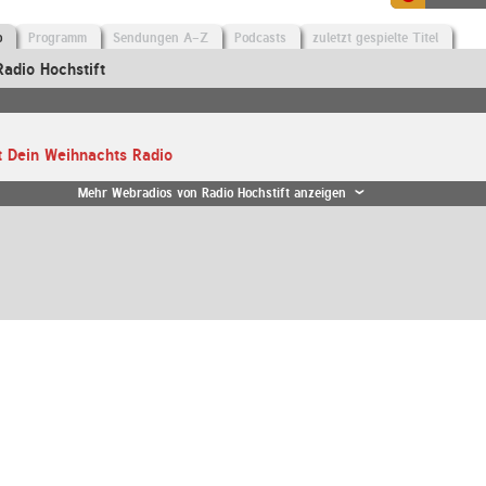
o
Programm
Sendungen A-Z
Podcasts
zuletzt gespielte Titel
adio Hochstift
t Dein Weihnachts Radio
Mehr Webradios von Radio Hochstift anzeigen