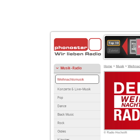
S
80er
Top 10
90er
Zuletzt
OLDI
ANT
Home
>
Musik
>
Weihnac
Musik-Radio
Weihnachtsmusik
Konzerte & Live-Musik
Pop
Dance
Black Music
Rock
Oldies
© Radio Hochstift
Künstler