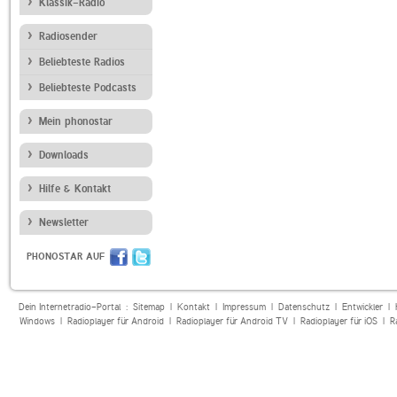
Klassik-Radio
Radiosender
Beliebteste Radios
Beliebteste Podcasts
Mein phonostar
Downloads
Hilfe & Kontakt
Newsletter
PHONOSTAR AUF
Dein Internetradio-Portal :
Sitemap
|
Kontakt
|
Impressum
|
Datenschutz
|
Entwickler
|
Windows
|
Radioplayer für Android
|
Radioplayer für Android TV
|
Radioplayer für iOS
|
R