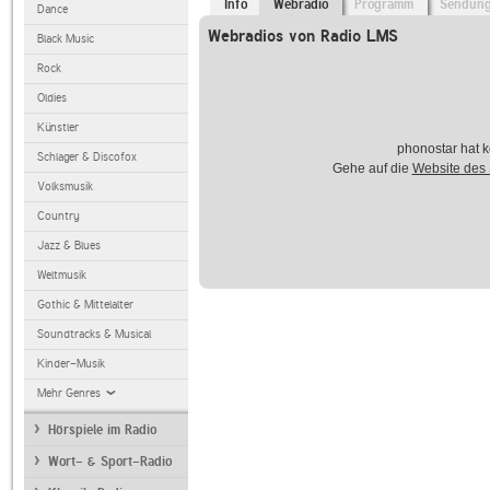
Info
Webradio
Programm
Sendun
Dance
Webradios von Radio LMS
Black Music
Rock
Oldies
Künstler
phonostar hat k
Schlager & Discofox
Gehe auf die
Website des
Volksmusik
Country
Jazz & Blues
Weltmusik
Gothic & Mittelalter
Soundtracks & Musical
Kinder-Musik
Mehr Genres
Hörspiele im Radio
Wort- & Sport-Radio