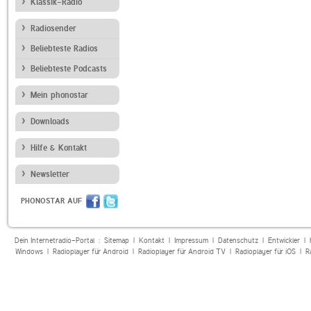
Klassik-Radio
Radiosender
Beliebteste Radios
Beliebteste Podcasts
Mein phonostar
Downloads
Hilfe & Kontakt
Newsletter
PHONOSTAR AUF
Dein Internetradio-Portal :
Sitemap
|
Kontakt
|
Impressum
|
Datenschutz
|
Entwickler
|
Windows
|
Radioplayer für Android
|
Radioplayer für Android TV
|
Radioplayer für iOS
|
R