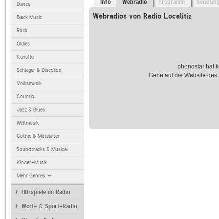
Info
Webradio
Programm
Sendun
Dance
Webradios von Radio Localitiz
Black Music
Rock
Oldies
Künstler
phonostar hat k
Schlager & Discofox
Gehe auf die
Website des
Volksmusik
Country
Jazz & Blues
Weltmusik
Gothic & Mittelalter
Soundtracks & Musical
Kinder-Musik
Mehr Genres
Hörspiele im Radio
Wort- & Sport-Radio