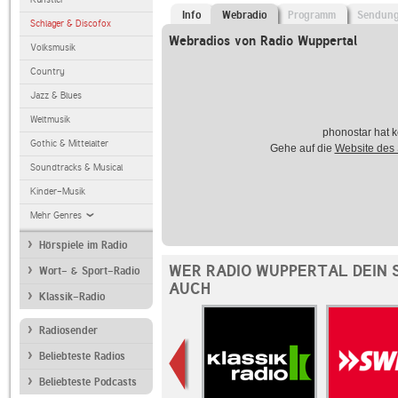
Info
Webradio
Programm
Sendun
Schlager & Discofox
Webradios von Radio Wuppertal
Volksmusik
Country
Jazz & Blues
Weltmusik
phonostar hat k
Gothic & Mittelalter
Gehe auf die
Website des
Soundtracks & Musical
Kinder-Musik
Mehr Genres
Hörspiele im Radio
WER RADIO WUPPERTAL DEIN 
Wort- & Sport-Radio
AUCH
Klassik-Radio
Radiosender
Beliebteste Radios
Beliebteste Podcasts