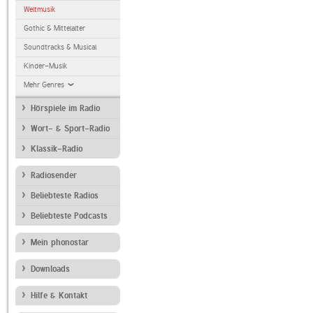
Weltmusik
Gothic & Mittelalter
Soundtracks & Musical
Kinder-Musik
Mehr Genres
Hörspiele im Radio
Wort- & Sport-Radio
Klassik-Radio
Radiosender
Beliebteste Radios
Beliebteste Podcasts
Mein phonostar
Downloads
Hilfe & Kontakt