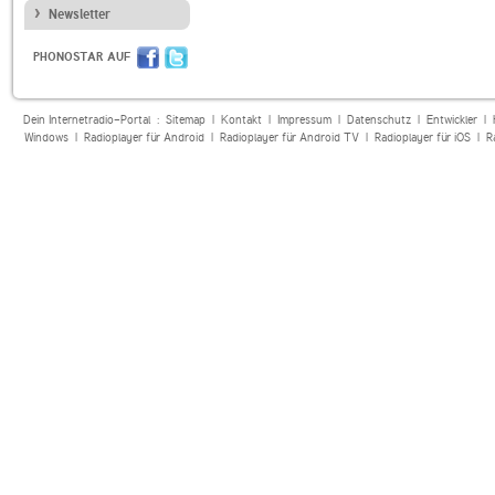
Newsletter
PHONOSTAR AUF
Dein Internetradio-Portal :
Sitemap
|
Kontakt
|
Impressum
|
Datenschutz
|
Entwickler
|
Windows
|
Radioplayer für Android
|
Radioplayer für Android TV
|
Radioplayer für iOS
|
R