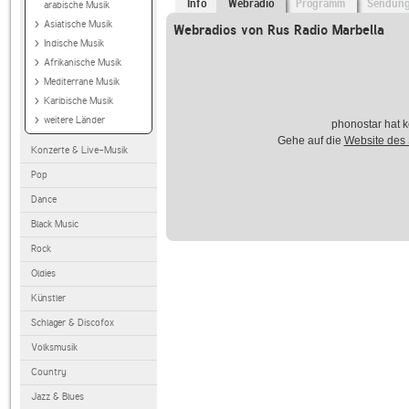
Info
Webradio
Programm
Sendun
arabische Musik
Asiatische Musik
Webradios von Rus Radio Marbella
Indische Musik
Afrikanische Musik
Mediterrane Musik
Karibische Musik
weitere Länder
phonostar hat k
Gehe auf die
Website des
Konzerte & Live-Musik
Pop
Dance
Black Music
Rock
Oldies
Künstler
Schlager & Discofox
Volksmusik
Country
Jazz & Blues